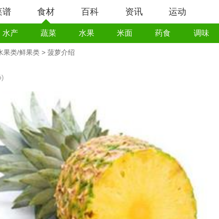
菜谱
食材
百科
资讯
运动
水产
蔬菜
水果
米面
药食
调味
水果类/鲜果类
> 菠萝介绍
ó)