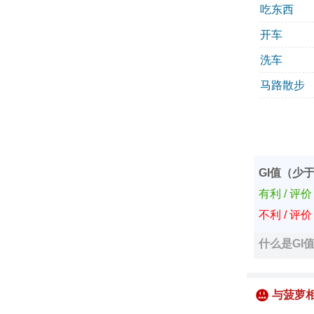
吃东西
开车
洗车
马路散步
GI值（少于
有利 / 评
不利 / 评
什么是GI
与菠萝