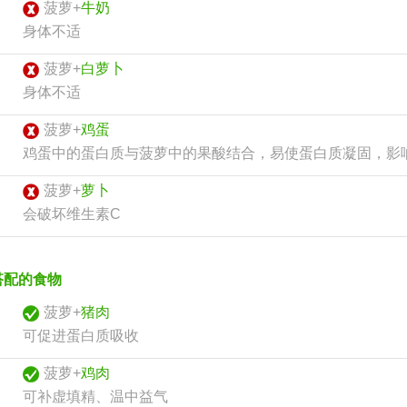
菠萝+
牛奶
身体不适
菠萝+
白萝卜
身体不适
菠萝+
鸡蛋
鸡蛋中的蛋白质与菠萝中的果酸结合，易使蛋白质凝固，影
菠萝+
萝卜
会破坏维生素C
搭配的食物
菠萝+
猪肉
可促进蛋白质吸收
菠萝+
鸡肉
可补虚填精、温中益气