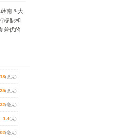
,岭南四大
柠檬酸和
食兼优的
18
(微克)
35
(微克)
032
(毫克)
1.4
(克)
.02
(毫克)