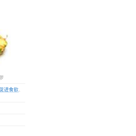
萝
促进食欲
、