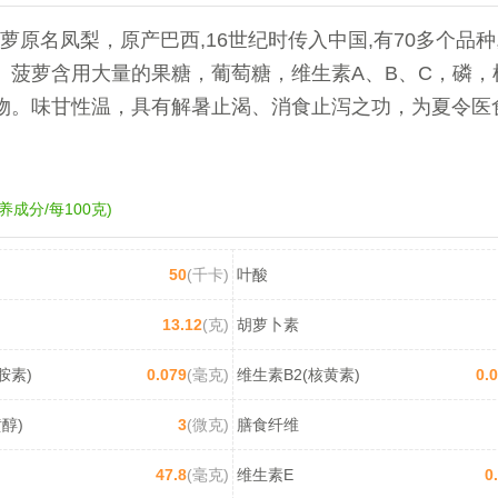
萝原名凤梨，原产巴西,16世纪时传入中国,有70多个品种
。菠萝含用大量的果糖，葡萄糖，维生素A、B、C，磷，
物。味甘性温，具有解暑止渴、消食止泻之功，为夏令医
。
养成分/每100克)
50
(千卡)
叶酸
13.12
(克)
胡萝卜素
胺素)
0.079
(毫克)
维生素B2(核黄素)
0.
醇)
3
(微克)
膳食纤维
47.8
(毫克)
维生素E
0