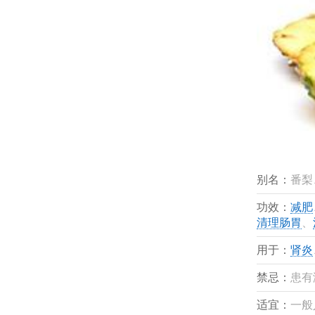
别名：
番梨
功效：
减肥
清理肠胃
、
用于：
肾炎
禁忌：
患有
适宜：
一般