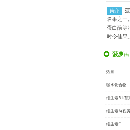
菠
简介
名果之一
蛋白酶等
时令佳果
菠萝
(营
热量
碳水化合物
维生素B1(硫
维生素A(视黄
维生素C