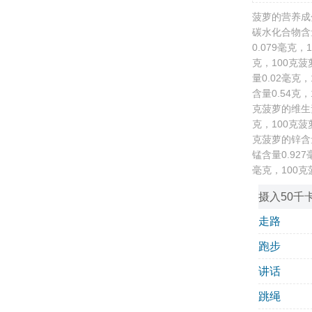
菠萝的营养成
碳水化合物含量
0.079毫克
克，100克菠
量0.02毫克
含量0.54克
克菠萝的维生素
克，100克菠
克菠萝的锌含量
锰含量0.92
毫克，100克
摄入50千
走路
跑步
讲话
跳绳