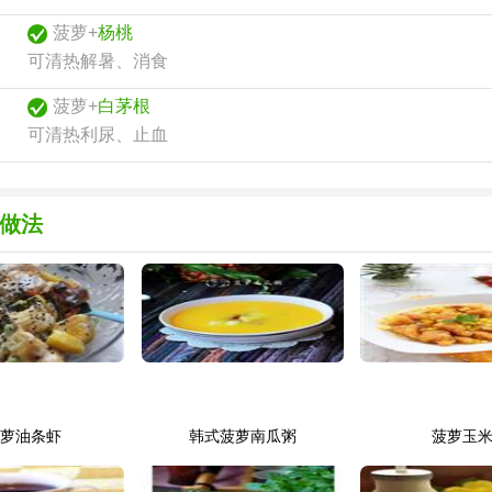
菠萝+
杨桃
可清热解暑、消食
菠萝+
白茅根
可清热利尿、止血
做法
菠萝油条虾
韩式菠萝南瓜粥
菠萝玉