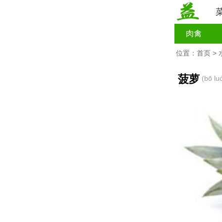
肉禽
位置：
首页
>
菠萝
(bō lu