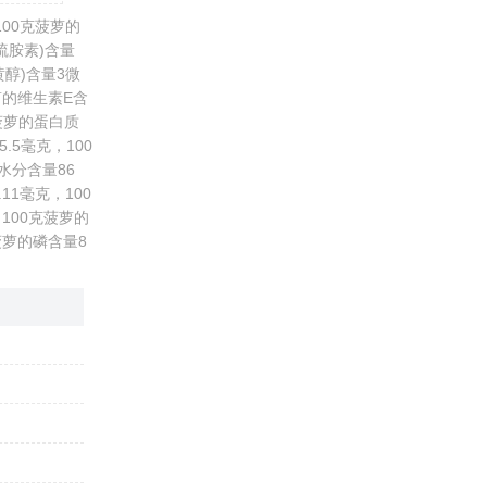
00克菠萝的
硫胺素)含量
黄醇)含量3微
萝的维生素E含
克菠萝的蛋白质
.5毫克，100
的水分含量86
11毫克，100
100克菠萝的
菠萝的磷含量8