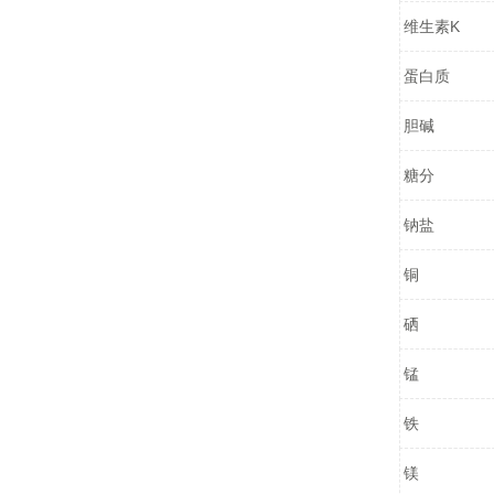
维生素K
蛋白质
胆碱
糖分
钠盐
铜
硒
锰
铁
镁