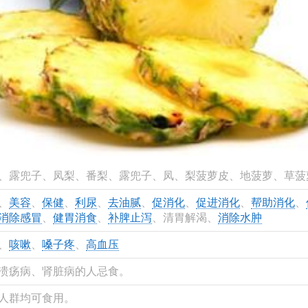
、露兜子、凤梨、番梨、露兜子、凤、梨菠萝皮、地菠萝、草菠
、
美容
、
保健
、
利尿
、
去油腻
、
促消化
、
促进消化
、
帮助消化
、
消除感冒
、
健胃消食
、
补脾止泻
、清胃解渴、
消除水肿
、
咳嗽
、
嗓子疼
、
高血压
溃疡病、肾脏病的人忌食。
人群均可食用。