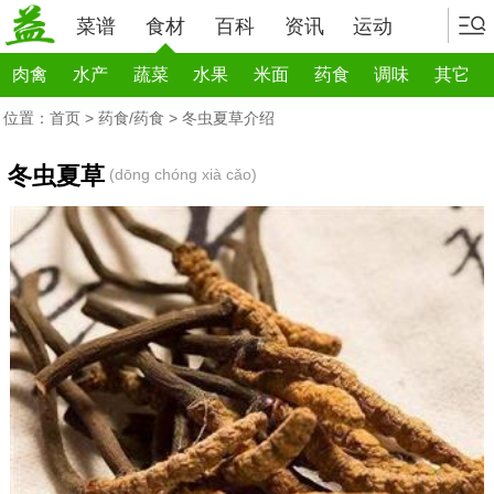
菜谱
食材
百科
资讯
运动
肉禽
水产
蔬菜
水果
米面
药食
调味
其它
位置：
首页
>
药食/药食
> 冬虫夏草介绍
冬虫夏草
(dōng chóng xià cǎo)