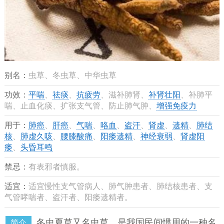
别名：
虫草、冬虫草、中华虫草
功效：
平喘
、
祛痰
、
抗疲劳
、滋补肺肾、
补肾壮阳
、补肺平
喘、止血化痰、扩张支气管、防止肺气肿、
增强免疫力
用于：
肺癌
、
肝癌
、
气喘
、
咯血
、
盗汗
、
肾虚
、
遗精
、
肺结
核
、
肺虚久咳
、
腰膝酸痛
、
阳痿遗精
、
神经衰弱
、
肾虚阳
痿
、
头昏耳鸣
禁忌：
有表邪者慎服。
适宜：
适宜慢性支气管病人、肺气肿患者、肺结核患者、支
气管哮喘者、盗汗者、阳痿遗精者。
冬虫夏草又名虫草，是我国民间惯用的一种名
简介