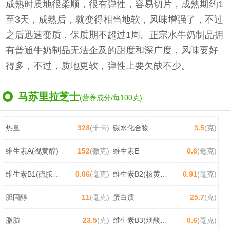
成熟时质地很柔顺，很有弹性，容易切片，成熟期约1
至3天，成熟后，就变得相当地软，风味增强了，不过
之后迅速变质，保质期不超过1周。正宗水牛奶制品拥
有普通牛奶制品无法企及的甜度和深广度，风味要好
得多，不过，质地更软，弹性上要欠缺不少。
马苏里拉芝士
(营养成分/每100克)
热量
328
(千卡)
碳水化合物
3.5
(克)
维生素A(视黄醇)
152
(微克)
维生素E
0.6
(毫克)
维生素B1(硫胺素)
0.06
(毫克)
维生素B2(核黄素)
0.91
(毫克)
胆固醇
11
(毫克)
蛋白质
25.7
(克)
脂肪
23.5
(克)
维生素B3(烟酸/尼克酸)
0.6
(毫克)