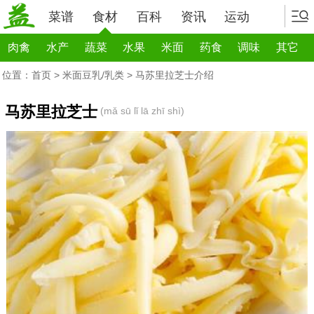
菜谱
食材
百科
资讯
运动
肉禽
水产
蔬菜
水果
米面
药食
调味
其它
位置：
首页
>
米面豆乳/乳类
> 马苏里拉芝士介绍
马苏里拉芝士
(mǎ sū lǐ lā zhī shì)