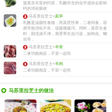
菠菜含丰富的钙质，乳酪所含的化学成份会影响
钙的消化吸收
马苏里拉芝士+
莴笋
乳酪是油脂性食物，而莴苣性寒，二者同食，容
易导致消化不良，或腹痛腹泻。同时，莴苣生食
时，因洗涤不净，易受寄生虫污染，如钩虫、蛔
虫等，
马苏里拉芝士+
羊骨
二者功能相反，不宜一起吃
马苏里拉芝士+
羊肉
二者功能相反，不宜一起吃
马苏里拉芝士的做法