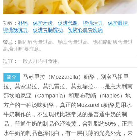
功效：
补钙
、
保护牙齿
、
促进代谢
、
增强活力
、
保护眼睛
、
增强抵抗力
、
促进胃肠蠕动
、
预防心血管疾病
禁忌：
胆固醇含量过高、钠盐含量过高、饱和脂肪酸含量过
高,食用时要注意。
适宜：
一般人群均可食用。
马苏里拉（Mozzarella）奶酪，别名马祖里
简介
拉、莫索里拉、莫扎雷拉、莫兹瑞拉……是意大利南
部坎帕尼亚（Campania）和那布勒斯（Naples）地
方产的一种淡味奶酪，真正的Mozzarella奶酪是用水
牛奶制作的，不过现代比较常见的是普通牛奶的制
品，普通牛奶的制品色泽淡黄，含乳脂约50%，正宗
水牛奶的制品色泽很白，有一层很薄的光亮外壳，未