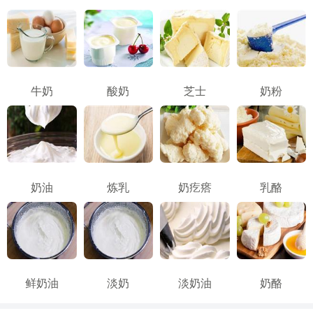
牛奶
酸奶
芝士
奶粉
奶油
炼乳
奶疙瘩
乳酪
鲜奶油
淡奶
淡奶油
奶酪