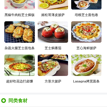
黑椒牛肉粒芝士焗饭
姬松茸薄皮披萨
培根芝士面包卷
杂蔬火腿芝士面包条
芝士焗番茄
芝心海鲜披萨
超好吃花边打卤馕
方形大披萨
Lasagna烤宽面条
同类食材