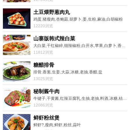
土豆煨野葱肉丸
鸡蛋,猪瘦肉,杏鲍菇,胡萝卜,姜,生粉,麻油,白胡椒粉
12220浏览
山寨版韩式辣白菜
大白菜,干红椒碎,细辣椒粉,白开水,苹果,白萝卜,香葱,大蒜
11812浏览
糖醋排骨
排骨,香葱,生姜,大蒜,冰糖,老抽,香醋,盐
13025浏览
秘制酱牛肉
牛键子,干黄酱,红辣豆腐乳,生抽,老抽,料酒,冰糖,桔子皮
12086浏览
鲜虾粉丝煲
鲜虾?,瘦肉,鲜虾,粉丝,蒜叶