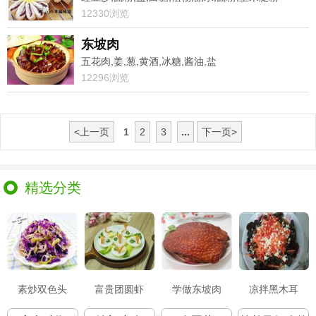
12330浏览
东坡肉
五花肉,姜,葱,黄酒,冰糖,酱油,盐
12296浏览
<上一页
1
2
3
...
下一页>
精选分类
素炒双色头
富贵团圆虾
学做东坡肉
凉拌黑木耳