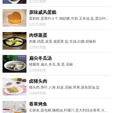
11721浏览
原味戚风蛋糕
蛋糕粉,蛋黄约４个,细砂糖,牛奶,玉米油,盐,蛋白约４个
12175浏览
肉饼蒸蛋
肉糜,鸡蛋,皮蛋,咸蛋黄,盐,生抽,白糖,胡椒粉
12292浏览
扁尖冬瓜汤
猪腿骨,扁尖,冬瓜,葱,姜,花椒
11584浏览
卤猪头肉
猪头肉,香叶,八角,桂皮,花椒,草果,蒸鱼鼓油,盐
11869浏览
香草烤鱼
石斑鱼,面包粮,橄榄油,柠檬汁,意大利综合香草,大蒜,胡椒粉,盐