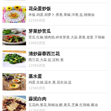
花朵蛋炒饭
米饭,鸡蛋,胡萝卜,香葱,青椒,洋葱,盐,植物油
12334浏览
芽菜炒苦瓜
苦瓜,红椒,猪肉馅,碎米芽菜,大蒜,香葱,老姜,干辣椒
12682浏览
清炒蒜蓉西兰花
西兰花,大蒜,盐,淀粉,葱
12394浏览
蒸水蛋
鸡蛋,生抽,温水,葱,花生油,盐
12340浏览
蒜泥白肉
五花肉,葱花,辣椒油,醋,黄瓜,芝麻,红辣椒,酱油
11784浏览