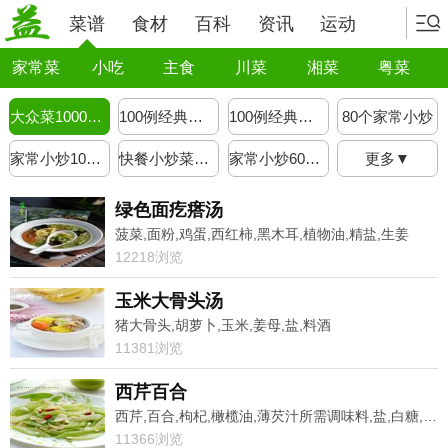
菜谱
食材
百科
资讯
运动
家常菜
小吃
主食
川菜
湘菜
粤菜
大众菜1000例菜谱
100例经典炒菜
100例经典炒菜菜名
80个家常小炒
家常小炒100道
快餐小炒菜谱1000大全
家常小炒6000例
更多▼
绿色面疙瘩汤
菠菜,面粉,鸡蛋,西红柿,黑木耳,植物油,精盐,生姜
12218浏览
玉米大骨头汤
猪大骨头,胡萝卜,玉米,姜母,盐,料酒
11381浏览
西芹百合
西芹,百合,枸杞,橄榄油,薄芡汁所需调味料,盐,白糖,鸡精
11366浏览