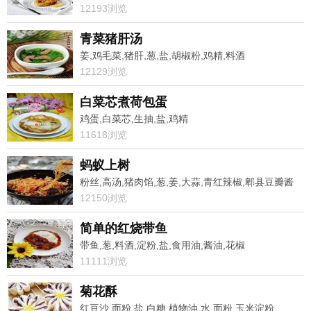
12193浏览
青菜猪肝汤
姜,鸡毛菜,猪肝,葱,盐,胡椒粉,鸡精,料酒
12129浏览
白菜芯煮荷包蛋
鸡蛋,白菜芯,生抽,盐,鸡精
11618浏览
蚂蚁上树
粉丝,高汤,猪肉馅,葱,姜,大蒜,青红辣椒,郫县豆瓣酱
12150浏览
简单的红烧带鱼
带鱼,葱,料酒,淀粉,盐,食用油,酱油,花椒
11111浏览
菊花酥
红豆沙,面粉,盐,白糖,植物油,水,面粉,玉米淀粉