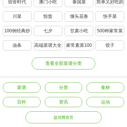
宿舍时代
澳门小吃
泰国菜
简单又好吃的
家常炒菜
川菜
惊蛰
馒头花卷
快手菜
100例经典炒
七夕
甘肃小吃
500种家常菜
菜菜名
图片
油条
高端菜谱大全
家常素菜100
饺子
道
查看全部菜谱分类
菜谱
分类
食材
百科
资讯
运动
益优网首页