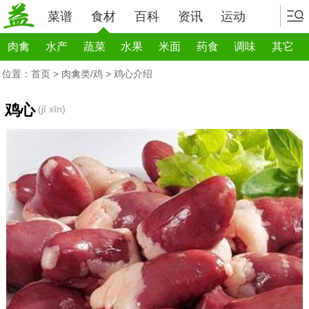
菜谱
食材
百科
资讯
运动
肉禽
水产
蔬菜
水果
米面
药食
调味
其它
位置：
首页
>
肉禽类/鸡
> 鸡心介绍
鸡心
(jī xīn)