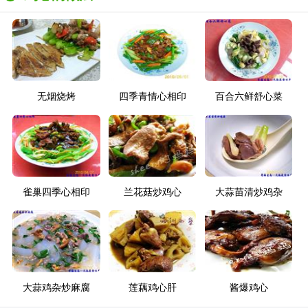
无烟烧烤
四季青情心相印
百合六鲜舒心菜
雀巢四季心相印
兰花菇炒鸡心
大蒜苗清炒鸡杂
大蒜鸡杂炒麻腐
莲藕鸡心肝
酱爆鸡心