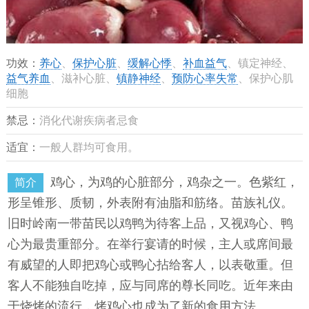
功效：
养心
、
保护心脏
、
缓解心悸
、
补血益气
、镇定神经、
益气养血
、滋补心脏、
镇静神经
、
预防心率失常
、保护心肌
细胞
禁忌：
消化代谢疾病者忌食
适宜：
一般人群均可食用。
鸡心，为鸡的心脏部分，鸡杂之一。色紫红，
简介
形呈锥形、质韧，外表附有油脂和筋络。苗族礼仪。
旧时岭南一带苗民以鸡鸭为待客上品，又视鸡心、鸭
心为最贵重部分。在举行宴请的时候，主人或席间最
有威望的人即把鸡心或鸭心拈给客人，以表敬重。但
客人不能独自吃掉，应与同席的尊长同吃。近年来由
于烧烤的流行，烤鸡心也成为了新的食用方法。