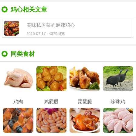
鸡心相关文章
美味私房菜的麻辣鸡心
2015-07-17 · 4379浏览
同类食材
鸡肉
鸡屁股
琵琶腿
珍珠鸡