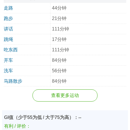
走路
44分钟
跑步
21分钟
讲话
111分钟
跳绳
17分钟
吃东西
111分钟
开车
84分钟
洗车
56分钟
马路散步
84分钟
查看更多运动
GI值（少于55为低 / 大于75为高）：--
有利 / 评价：