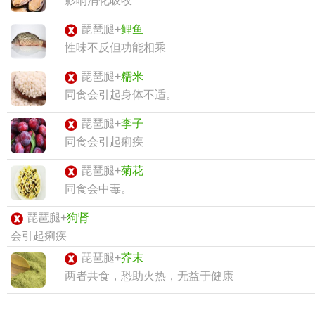
影响消化吸收
琵琶腿+
鲤鱼
性味不反但功能相乘
琵琶腿+
糯米
同食会引起身体不适。
琵琶腿+
李子
同食会引起痢疾
琵琶腿+
菊花
同食会中毒。
琵琶腿+
狗肾
会引起痢疾
琵琶腿+
芥末
两者共食，恐助火热，无益于健康