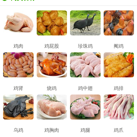
鸡肉
鸡屁股
珍珠鸡
阉鸡
鸡肾
烧鸡
鸡中翅
鸡排
乌鸡
鸡胸肉
鸡腿
鸡爪