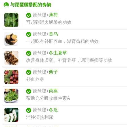
与琵琶腿搭配的食物
琵琶腿+
薄荷
可起到消火解暑的功效
琵琶腿+
首乌
一起吃有补肝养血，滋肾益精的功效
琵琶腿+
冬虫夏草
改善身体虚弱、补肾养肝，调理疾病等功效
琵琶腿+
栗子
补血养身
琵琶腿+
茼蒿
帮助充分吸收维生素A
琵琶腿+
冬瓜
消肿清热利尿