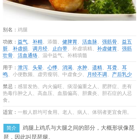
别名：
鸡腿
功效：
益气
、
补精
、添髓、
健脾胃
、
活血脉
、
强筋骨
、
益五
脏
、
补虚损
、
调月经
、
止白带
、补虚填精、
补虚健胃
、
强筋
壮骨
、
活血通络
、温中益气、补精填髓
用于：
泄泻
、
头晕
、
心悸
、
消渴
、
水肿
、
遗精
、
耳聋
、
耳
鸣
、小便数频、虚劳瘦弱、中虚食少、
月经不调
、
产后乳少
禁忌：
感冒发热、内火偏旺、痰湿偏重之人、肥胖症、患有
热毒疖肿之人、高血压、血脂偏高、胆囊炎、胆石症的人忌
食。
适宜：
一般人群均可食用。老人、病人、体弱者更宜食用。
鸡腿上鸡爪与大腿之间的部分，大概形状像琵
简介
琶，因此叫琵琶腿。