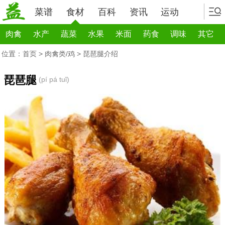
菜谱
食材
百科
资讯
运动
肉禽
水产
蔬菜
水果
米面
药食
调味
其它
位置：
首页
>
肉禽类/鸡
> 琵琶腿介绍
琵琶腿
(pí pá tuǐ)