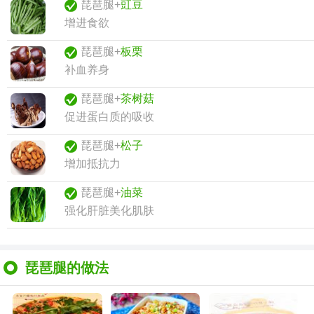
琵琶腿+
豇豆
增进食欲
琵琶腿+
板栗
补血养身
琵琶腿+
茶树菇
促进蛋白质的吸收
琵琶腿+
松子
增加抵抗力
琵琶腿+
油菜
强化肝脏美化肌肤
琵琶腿的做法