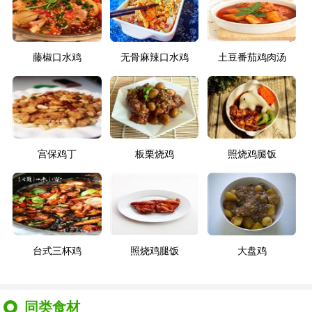
藤椒口水鸡
无骨麻辣口水鸡
土豆番茄鸡肉汤
宫保鸡丁
板栗烧鸡
照烧鸡腿饭
台式三杯鸡
照烧鸡腿饭
大盘鸡
同类食材