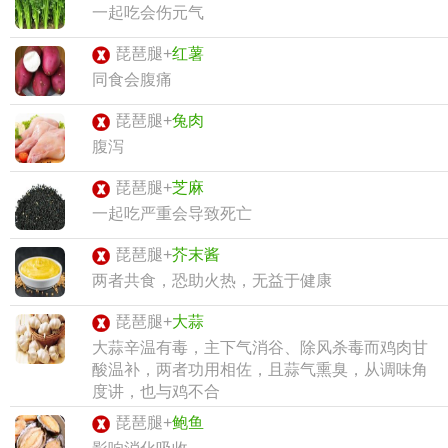
一起吃会伤元气
琵琶腿+
红薯
同食会腹痛
琵琶腿+
兔肉
腹泻
琵琶腿+
芝麻
一起吃严重会导致死亡
琵琶腿+
芥末酱
两者共食，恐助火热，无益于健康
琵琶腿+
大蒜
大蒜辛温有毒，主下气消谷、除风杀毒而鸡肉甘
酸温补，两者功用相佐，且蒜气熏臭，从调味角
度讲，也与鸡不合
琵琶腿+
鲍鱼