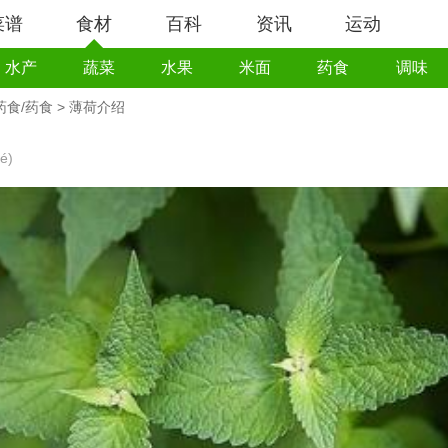
菜谱
食材
百科
资讯
运动
水产
蔬菜
水果
米面
药食
调味
药食/药食
> 薄荷介绍
é)