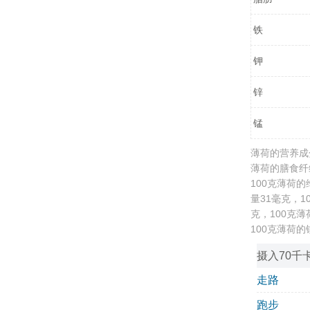
铁
钾
锌
锰
薄荷的营养成分
薄荷的膳食纤维
100克薄荷的
量31毫克，1
克，100克薄
100克薄荷的
摄入70千
走路
跑步