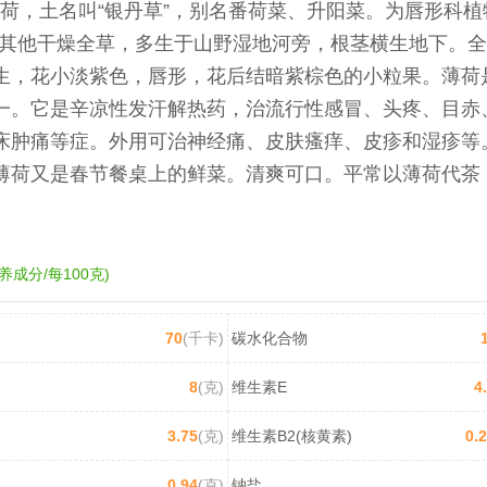
荷，土名叫“银丹草”，别名番荷菜、升阳菜。为唇形科植
属其他干燥全草，多生于山野湿地河旁，根茎横生地下。
生，花小淡紫色，唇形，花后结暗紫棕色的小粒果。薄荷
一。它是辛凉性发汗解热药，治流行性感冒、头疼、目赤
床肿痛等症。外用可治神经痛、皮肤瘙痒、皮疹和湿疹等
薄荷又是春节餐桌上的鲜菜。清爽可口。平常以薄荷代茶
养成分/每100克)
70
(千卡)
碳水化合物
8
(克)
维生素E
4
3.75
(克)
维生素B2(核黄素)
0.
0.94
(克)
钠盐