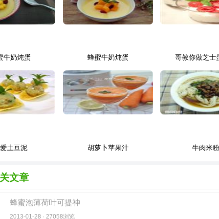
蜜牛奶炖蛋
蜂蜜牛奶炖蛋
哥教你做芝士
可爱土豆泥
胡萝卜苹果汁
牛肉米
关文章
蜂蜜泡薄荷叶可提神
2013-01-28 · 27058浏览