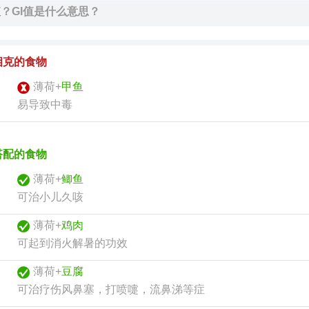
值？GI值是什么意思？
相克的食物
薄荷+
甲鱼
易导致中毒
搭配的食物
薄荷+
鲫鱼
可治小儿久咳
薄荷+
鸡肉
可起到消火解暑的功效
薄荷+
豆腐
可治疗伤风鼻塞，打喷嚏，流鼻涕等症