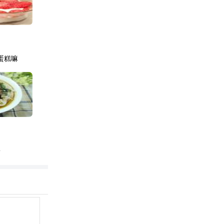
蛋糕嘛
粉