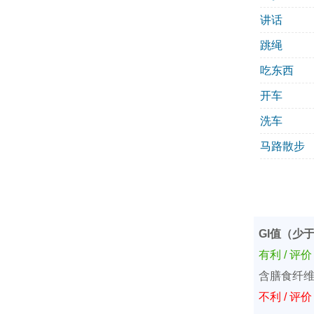
讲话
跳绳
吃东西
开车
洗车
马路散步
GI值（少于
有利 / 评
含膳食纤
不利 / 评