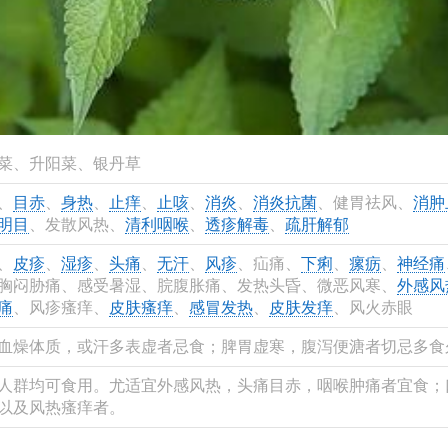
菜、升阳菜、银丹草
、
目赤
、
身热
、
止痒
、
止咳
、
消炎
、
消炎抗菌
、健胃祛风、
消肿
明目
、发散风热、
清利咽喉
、
透疹解毒
、
疏肝解郁
、
皮疹
、
湿疹
、
头痛
、
无汗
、
风疹
、疝痛、
下痢
、
瘰疬
、
神经痛
胸闷胁痛、感受暑湿、脘腹胀痛、发热头昏、微恶风寒、
外感风
痛
、风疹瘙痒、
皮肤瘙痒
、
感冒发热
、
皮肤发痒
、风火赤眼
血燥体质，或汗多表虚者忌食；脾胃虚寒，腹泻便溏者切忌多食
人群均可食用。尤适宜外感风热，头痛目赤，咽喉肿痛者宜食；
以及风热瘙痒者。