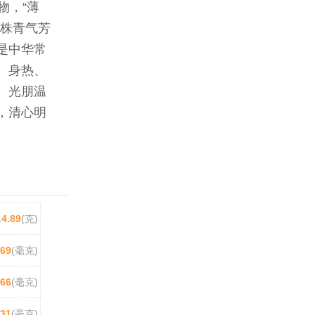
物，“薄
全株青气芳
是中华常
、身热、
。光朋温
，清心明
14.89
(克)
.69
(毫克)
266
(毫克)
31
(毫克)