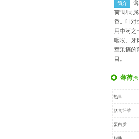
薄
简介
荷”即同
香。叶对
用中药之
咽喉、牙
室采摘的
目。
薄荷
(营
热量
膳食纤维
蛋白质
脂肪