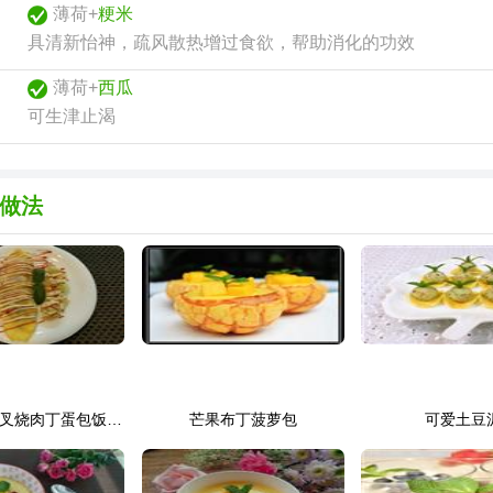
薄荷+
粳米
具清新怡神，疏风散热增过食欲，帮助消化的功效
薄荷+
西瓜
可生津止渴
做法
四季豆末炒叉烧肉丁蛋包饭配有机花菜
芒果布丁菠萝包
可爱土豆