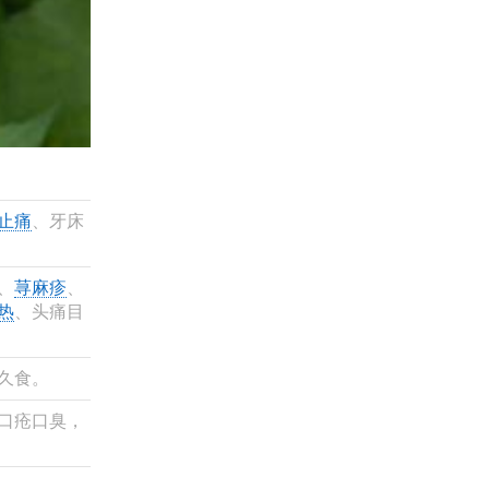
止痛
、牙床
、
荨麻疹
、
热
、头痛目
久食。
口疮口臭，