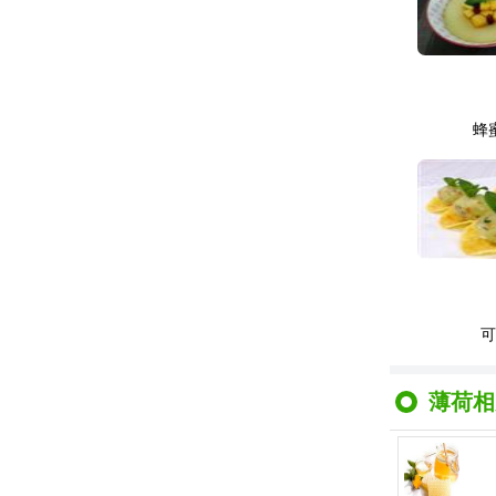
蜂
薄荷相