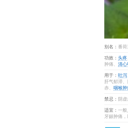
别名：
番荷
功效：
头疼
肿痛、
清心
用于：
吐泻
肝气郁滞、
赤、
咽喉肿
禁忌：
阴虚
适宜：
一般
牙龈肿痛，