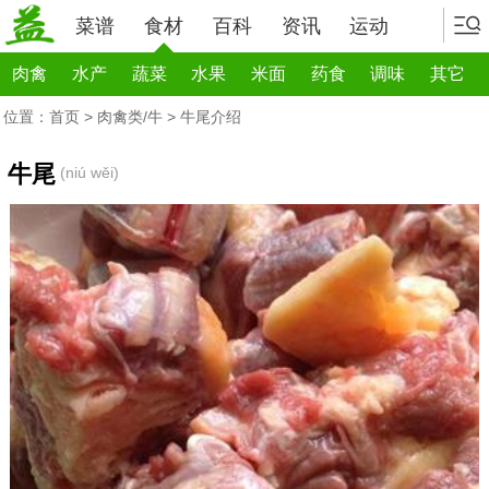
菜谱
食材
百科
资讯
运动
肉禽
水产
蔬菜
水果
米面
药食
调味
其它
位置：
首页
>
肉禽类/牛
> 牛尾介绍
牛尾
(niú wěi)