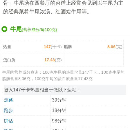
骨。牛尾汤在西餐厅的菜谱上经常会见到以牛尾为主
的经典菜肴牛尾浓汤、红酒烩牛尾等。
牛尾
(营养成分/每100克)
热量
147
(千卡)
脂肪
8.06
(克)
蛋白质
17.43
(克)
牛尾的营养成分查询：100克牛尾的热量含量147千卡，100克牛尾的
脂肪含量8.06克，100克牛尾的蛋白质含量17.43克
摄入147千卡热量相当于做以下运动：
走路
39分钟
跑步
18分钟
讲话
98分钟