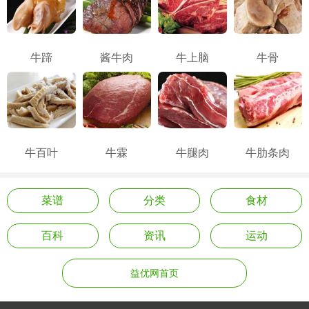
牛蹄
酱牛肉
牛上脑
牛骨
牛百叶
牛霖
牛腿肉
牛肋条肉
菜谱
分类
食材
百科
资讯
运动
益优网首页