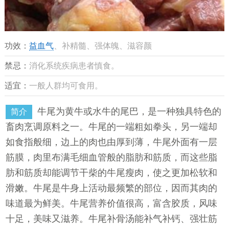
功效：
益血气
、补精髓、强体魄、滋容颜
禁忌：
消化系统疾病患者慎食。
适宜：
一般人群均可食用。
牛尾为黄牛或水牛的尾巴，是一种独具特色的
简介
畜肉烹调原料之一。牛尾的一端粗如拳头，另一端却
如食指般细，边上的肉也由厚到薄，牛尾外面有一层
筋膜，肉里布满毛细血管般的脂肪和筋质，而这些脂
肪和筋质却能调节干柴的牛尾瘦肉，使之更加松软和
滑嫩。牛尾是牛身上活动最频繁的部位，因而其肉的
味道最为鲜美。牛尾营养价值很高，富含胶质，风味
十足，美味又滋养。牛尾补骨汤能补气补钙、强壮筋