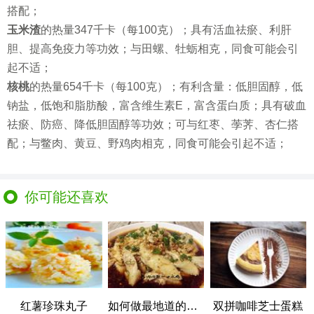
搭配；
玉米渣
的热量347千卡（每100克）；具有活血祛瘀、利肝
胆、提高免疫力等功效；与田螺、牡蛎相克，同食可能会引
起不适；
核桃
的热量654千卡（每100克）；有利含量：低胆固醇，低
钠盐，低饱和脂肪酸，富含维生素E，富含蛋白质；具有破血
祛瘀、防癌、降低胆固醇等功效；可与红枣、荸荠、杏仁搭
配；与鳖肉、黄豆、野鸡肉相克，同食可能会引起不适；
你可能还喜欢
红薯珍珠丸子
如何做最地道的重庆口水鸡
双拼咖啡芝士蛋糕