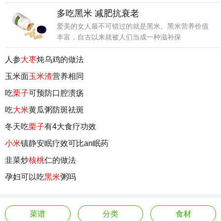
多吃黑米 减肥抗衰老
爱美的女人最不可错过的就是黑米。黑米营养价值
丰富，自古以来就被人们当成一种滋补保
人参
大枣
炖乌鸡的做法
玉米面
玉米渣
营养相同
吃
栗子
可预防口腔溃疡
吃
大米
黄瓜粥防斑祛斑
冬天吃
栗子
有4大食疗功效
小米
镇静安眠疗效可比an眠药
韭菜炒
核桃
仁的做法
孕妇可以吃
黑米
粥吗
菜谱
分类
食材