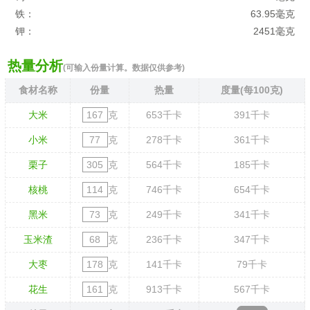
铁：
63.95毫克
钾：
2451毫克
热量分析
(可输入份量计算。数据仅供参考)
食材名称
份量
热量
度量(每100克)
大米
克
653
千卡
391
千卡
小米
克
278
千卡
361
千卡
栗子
克
564
千卡
185
千卡
核桃
克
746
千卡
654
千卡
黑米
克
249
千卡
341
千卡
玉米渣
克
236
千卡
347
千卡
大枣
克
141
千卡
79
千卡
花生
克
913
千卡
567
千卡