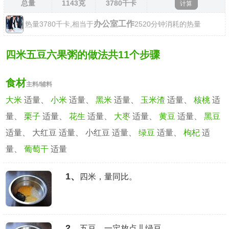
总量
1143
克
3780
千卡
办公室工作
热量3780千卡,相当于
2520分钟消耗的热量
四米五豆六果粥的做法共11个步骤
食材
主料/辅料
大米
适量、
小米
适量、
黑米
适量、
玉米渣
适量、
核桃
适
量、
栗子
适量、
花生
适量、
大枣
适量、
黄豆
适量、
黑豆
适量、 大红豆 适量、 小红豆 适量、
绿豆
适量、
枸杞
适
量、
葡萄干
适量
1、
四米，量同比。
2、
五豆，一定放点儿绿豆。