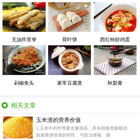
无油炸里脊
荷叶饼
西红柿炒鸡蛋
剁椒鱼头
家常豆腐煲
秋梨膏
相关文章
玉米渣的营养价值
1.玉米中的纤维素含量很高，具有刺激胃肠蠕动、
加速粪便排泄的特性，可防治便秘、肠