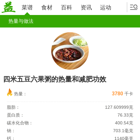
菜谱
食材
百科
资讯
运动
热量与做法
四米五豆六果粥的热量和减肥功效
3780
热量：
千卡
脂肪：
127.609999克
蛋白质：
76.33克
碳水化合物：
400.54克
钠：
703.1毫克
钙：
1140毫克