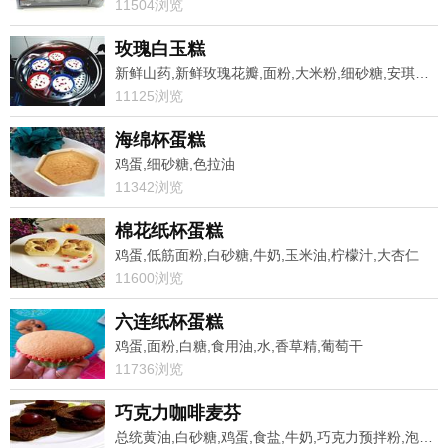
11504浏览
玫瑰白玉糕
新鲜山药,新鲜玫瑰花瓣,面粉,大米粉,细砂糖,安琪耐高糖酵母,清水
11125浏览
海绵杯蛋糕
鸡蛋,细砂糖,色拉油
11342浏览
棉花纸杯蛋糕
鸡蛋,低筋面粉,白砂糖,牛奶,玉米油,柠檬汁,大杏仁
11600浏览
六连纸杯蛋糕
鸡蛋,面粉,白糖,食用油,水,香草精,葡萄干
11736浏览
巧克力咖啡麦芬
总统黄油,白砂糖,鸡蛋,食盐,牛奶,巧克力预拌粉,泡打粉,小苏打