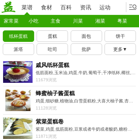
菜谱
食材
百科
资讯
运动
家常菜
小吃
主食
川菜
湘菜
粤菜
纸杯蛋糕
蛋糕
面包
饼干
派塔
吐司
批萨
更多▼
戚风纸杯蛋糕
低筋面粉,玉米油,鸡蛋,牛奶,葡萄干,干净纸杯,椰丝,白糖
11679浏览
蜂蜜柚子酱蛋糕
鸡蛋,细砂糖,植物油,白雪蛋糕粉,大喜大柚子酱,杏仁片
11128浏览
紫菜蛋糕卷
紫菜,鸡蛋,低筋面粉,豆浆或者牛奶或者酸奶,糖粉或者白砂糖,无味植物油,沙拉酱
11871浏览