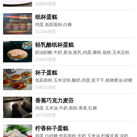
10804浏览
纸杯蛋糕
鸡蛋,低筋面粉,白糖
11164浏览
轻乳酪纸杯蛋糕
奶油奶酪,牛奶,黄油,炼乳,鸡蛋,糖粉,低粉,玉米淀粉
11602浏览
杯子蛋糕
低筋面粉,玉米淀粉,酸奶,鸡蛋,提子干,植物黄油,砂糖
10821浏览
香蕉巧克力麦芬
鸡蛋,玉米油,牛奶,面粉,香蕉,红糖
10776浏览
柠香杯子蛋糕
鸡蛋,白砂糖,低筋面粉,牛奶,玉米油,柠檬皮屑,淡奶油,白砂糖