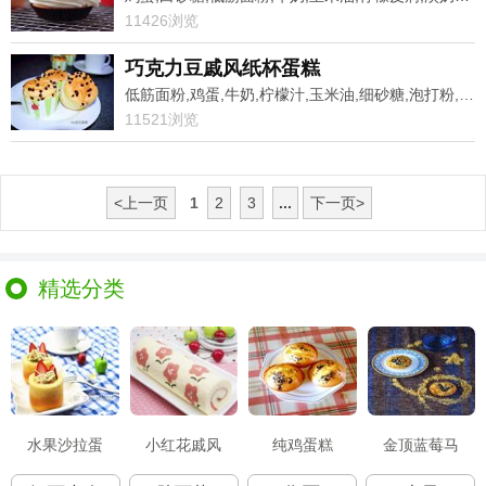
11426浏览
巧克力豆戚风纸杯蛋糕
低筋面粉,鸡蛋,牛奶,柠檬汁,玉米油,细砂糖,泡打粉,巧克力豆
11521浏览
<上一页
1
2
3
...
下一页>
精选分类
水果沙拉蛋
小红花戚风
纯鸡蛋糕
金顶蓝莓马