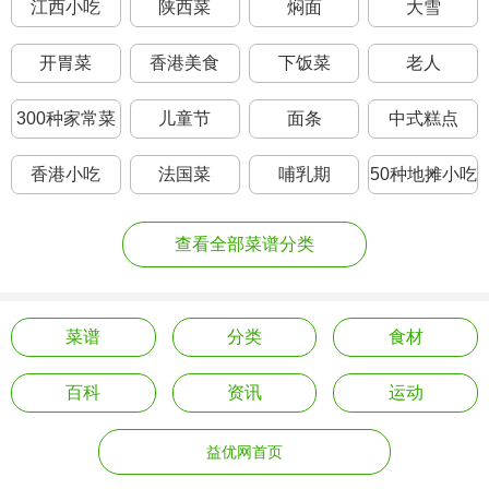
江西小吃
陕西菜
焖面
大雪
开胃菜
香港美食
下饭菜
老人
300种家常菜
儿童节
面条
中式糕点
菜名
香港小吃
法国菜
哺乳期
50种地摊小吃
查看全部菜谱分类
菜谱
分类
食材
百科
资讯
运动
益优网首页