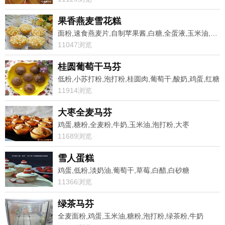
果香燕麦雪花糕
面粉,速食燕麦片,自制苹果酱,白糖,全蛋液,玉米油,冬瓜糖,酵母
11047浏览
桂圆葡萄干马芬
低粉,小苏打粉,泡打粉,桂圆肉,葡萄干,酸奶,鸡蛋,红糖
11914浏览
大枣全麦马芬
鸡蛋,糖粉,全麦粉,牛奶,玉米油,泡打粉,大枣
11689浏览
雪人蛋糕
鸡蛋,低粉,淡奶油,葡萄干,草莓,白醋,白砂糖
11366浏览
绿茶马芬
全麦面粉,鸡蛋,玉米油,糖粉,泡打粉,绿茶粉,牛奶