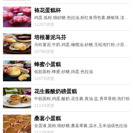
裱花蛋糕杯
鸡蛋,低粉,细砂糖,色拉油,粉红食用色素,糖银珠,淡奶油,糖粉
11207浏览
培根薯泥马芬
马铃薯泥,牛奶,鸡蛋,橄榄油,砂糖,无铅泡打粉,小苏打,盐
10766浏览
蜂蜜小蛋糕
低筋面粉,蜂蜜,砂糖,鸡蛋,色拉油
12070浏览
花生酱酸奶磅蛋糕
中筋面粉,鸡蛋,酸奶,花生酱,黄油,盐,香草香精,泡打粉
11124浏览
桑葚小蛋糕
全蛋液,面粉,细砂糖,桑葚果酱,温水,玉米油或色拉油
11129浏览