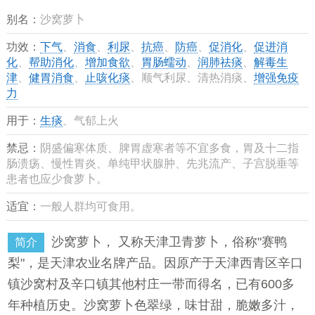
别名：
沙窝萝卜
功效：
下气
、
消食
、
利尿
、
抗癌
、
防癌
、
促消化
、
促进消
化
、
帮助消化
、
增加食欲
、
胃肠蠕动
、
润肺祛痰
、
解毒生
津
、
健胃消食
、
止咳化痰
、顺气利尿、清热消痰、
增强免疫
力
用于：
生痰
、气郁上火
禁忌：
阴盛偏寒体质、脾胃虚寒者等不宜多食，胃及十二指
肠溃疡、慢性胃炎、单纯甲状腺肿、先兆流产、子宫脱垂等
患者也应少食萝卜。
适宜：
一般人群均可食用。
沙窝萝卜， 又称天津卫青萝卜，俗称"赛鸭
简介
梨"，是天津农业名牌产品。因原产于天津西青区辛口
镇沙窝村及辛口镇其他村庄一带而得名，已有600多
年种植历史。沙窝萝卜色翠绿，味甘甜，脆嫩多汁，