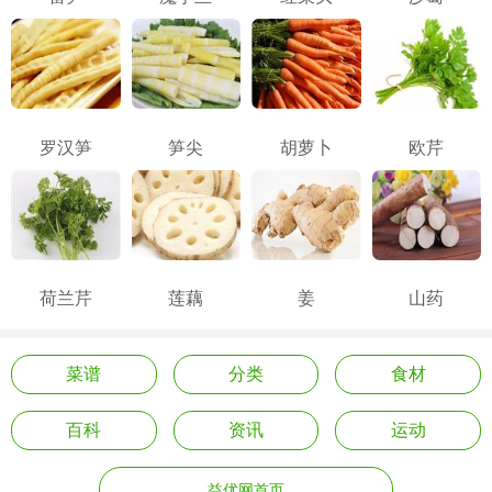
罗汉笋
笋尖
胡萝卜
欧芹
荷兰芹
莲藕
姜
山药
菜谱
分类
食材
百科
资讯
运动
益优网首页