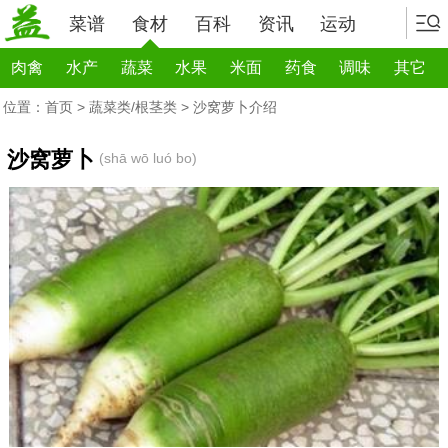
菜谱
食材
百科
资讯
运动
肉禽
水产
蔬菜
水果
米面
药食
调味
其它
位置：
首页
>
蔬菜类/根茎类
> 沙窝萝卜介绍
沙窝萝卜
(shā wō luó bo)