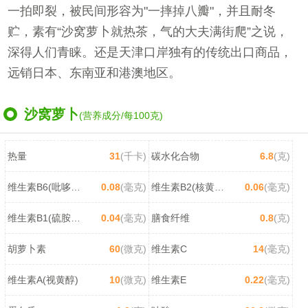
一拍即裂，被民间形容为"一摔掉八瓣"，并且耐冬
贮，素有“沙窝萝卜就热茶，气的大夫满街爬”之说，
深得人们青睐。还是天津口岸独有的传统出口商品，
远销日本、东南亚和港澳地区。
沙窝萝卜
(营养成分/每100克)
热量
31
(千卡)
碳水化合物
6.8
(克)
维生素B6(吡哆醇)
0.08
(毫克)
维生素B2(核黄素)
0.06
(毫克)
维生素B1(硫胺素)
0.04
(毫克)
膳食纤维
0.8
(克)
胡萝卜素
60
(微克)
维生素C
14
(毫克)
维生素A(视黄醇)
10
(微克)
维生素E
0.22
(毫克)