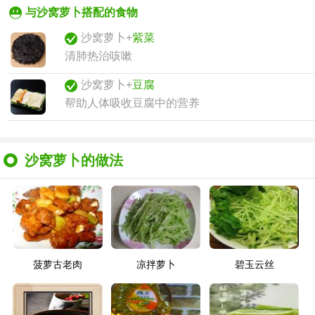
与沙窝萝卜搭配的食物
沙窝萝卜+
紫菜
清肺热治咳嗽
沙窝萝卜+
豆腐
帮助人体吸收豆腐中的营养
沙窝萝卜的做法
菠萝古老肉
凉拌萝卜
碧玉云丝