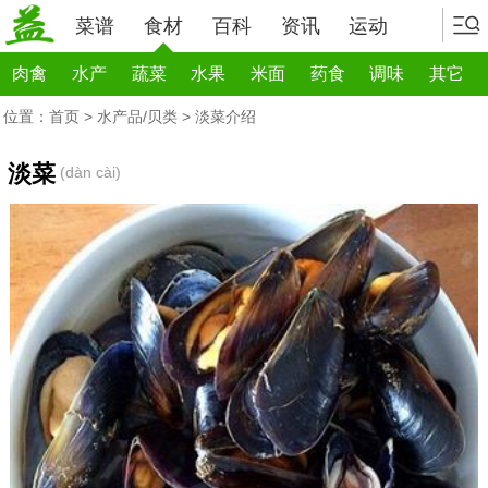
菜谱
食材
百科
资讯
运动
肉禽
水产
蔬菜
水果
米面
药食
调味
其它
位置：
首页
>
水产品/贝类
> 淡菜介绍
淡菜
(dàn cài)