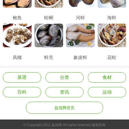
鲍鱼
蛤蜊
河蚌
海蚌
凤螺
蚌壳
象拔蚌
花蛤
菜谱
分类
食材
百科
资讯
运动
益优网首页
© Copyright 2011 益优网 All rights reserved 版权所有