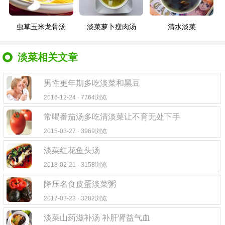
虫草玉米龙骨汤
淡菜萝卜瘦肉汤
清水淡菜
淡菜相关文章
男性更年期多吃淡菜和黑豆
2016-12-24 · 7764浏览
常喝番茄汤多吃清淡菜让不育无处下手
2015-03-27 · 3969浏览
淡菜红花鱼头汤
2018-02-21 · 3158浏览
降压名食皮蛋淡菜粥
2017-03-23 · 3282浏览
淡菜山药滋补汤 补肝肾益气血