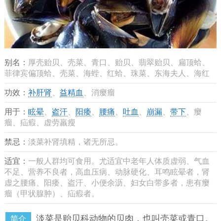
别名：
厚壳贻贝、壳菜、青口、贻贝、翡翠贻贝、扁顶蛤、
菲律宾偏顶蛤、壳菜、海蜌、红蛤、珠菜、东海夫人、海红
功效：
补肝肾
、
益精血
、消瘿瘤
用于：
眩晕
、
盗汗
、
阳痿
、
腰痛
、
吐血
、
崩漏
、
带下
、瘿
瘤、疝瘕、虚劳羸瘦
禁忌：
淡菜补肾填精，诸无所忌。
适宜：
一般人群均可食用。尤适宜中老年人体质虚弱、气血
不足、营养不良者，高血压病、动脉硬化、耳鸣眩晕者，肾
虚之腰痛、阳痿、盗汗、小便余沥、妇女白带多者，患有瘿
瘤（甲状腺肿）、疝瘕者。
淡菜是贻贝科动物的贝肉，也叫壳菜或青口。
简介