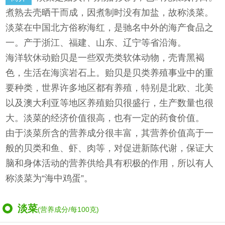
煮熟去壳晒干而成，因煮制时没有加盐，故称淡菜。
淡菜在中国北方俗称海红，是驰名中外的海产食品之
一。产于浙江、福建、山东、辽宁等省沿海。
海洋软休动贻贝是一些双壳类软体动物，壳青黑褐
色，生活在海滨岩石上。贻贝是贝类养殖事业中的重
要种类，世界许多地区都有养殖，特别是北欧、北美
以及澳大利亚等地区养殖贻贝很盛行，生产数量也很
大。淡菜的经济价值很高，也有一定的药食价值。
由于淡菜所含的营养成分很丰富，其营养价值高于一
般的贝类和鱼、虾、肉等，对促进新陈代谢，保证大
脑和身体活动的营养供给具有积极的作用，所以有人
称淡菜为“海中鸡蛋”。
淡菜
(营养成分/每100克)