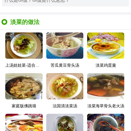
什么是GI值？GI值是什么意思？
淡菜的做法
上汤娃娃菜-适合暑热季节的清淡菜
苦瓜黄豆骨头汤
淡菜鸡蛋羹
家庭版佛跳墙
法国清淡菜汤
淡菜海草骨头老火汤