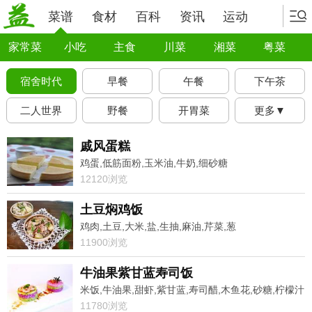
菜谱
食材
百科
资讯
运动
家常菜
小吃
主食
川菜
湘菜
粤菜
宿舍时代
早餐
午餐
下午茶
二人世界
野餐
开胃菜
更多▼
戚风蛋糕
鸡蛋,低筋面粉,玉米油,牛奶,细砂糖
12120浏览
土豆焖鸡饭
鸡肉,土豆,大米,盐,生抽,麻油,芹菜,葱
11900浏览
牛油果紫甘蓝寿司饭
米饭,牛油果,甜虾,紫甘蓝,寿司醋,木鱼花,砂糖,柠檬汁
11780浏览