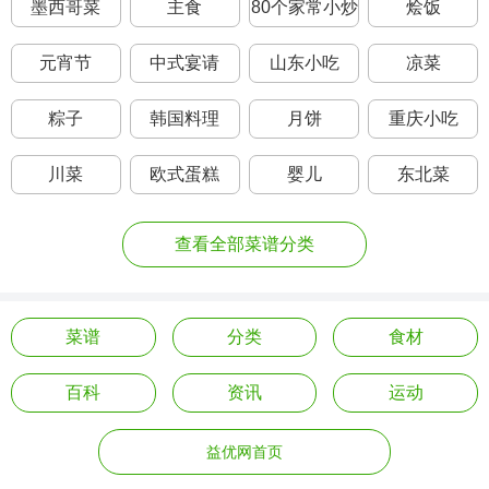
墨西哥菜
主食
80个家常小炒
烩饭
元宵节
中式宴请
山东小吃
凉菜
粽子
韩国料理
月饼
重庆小吃
川菜
欧式蛋糕
婴儿
东北菜
查看全部菜谱分类
菜谱
分类
食材
百科
资讯
运动
益优网首页