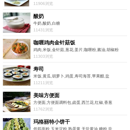
11906浏览
酸奶
牛奶,酸奶,白糖
11431浏览
咖喱鸡肉金针菇饭
鸡肉,米饭,金针菇,葱花,姜片,咖喱粉,酱油,胡椒粉
11303浏览
寿司
米饭,黄瓜,胡萝卜,鸡蛋,寿司海苔,苹果醋,盐
11211浏览
美味方便面
方便面,方便面调料包,卤蛋,西兰花,红椒,香葱
11762浏览
玛格丽特小饼干
低筋面粉,玉米淀粉,熟蛋黄,无盐黄油,糖粉,盐