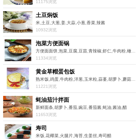
11175浏览
土豆焖饭
米,土豆,大葱,姜,大蒜,小葱,香菜,辣酱
10932浏览
泡菜方便面锅
方便面面饼,泡菜,豆腐,豆苗,青辣椒,虾仁,牛肉粉,橄榄油
11334浏览
黄金草帽蛋包饭
熟米饭,鸡蛋,牛肉粉,洋葱,玉米粒,蒜薹,胡萝卜,蘑菇风味Q趣火腿
11221浏览
蚝油茄汁拌面
新鲜面条,胡萝卜,番茄,豌豆,番茄酱,蚝油,酱油,醋
11653浏览
寿司
米饭,花椰菜,火腿片,海苔,生姜丝,寿司醋