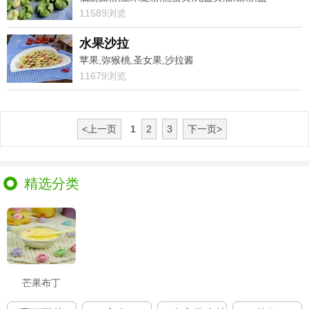
11589浏览
水果沙拉
苹果,弥猴桃,圣女果,沙拉酱
11679浏览
<上一页
1
2
3
下一页>
精选分类
芒果布丁