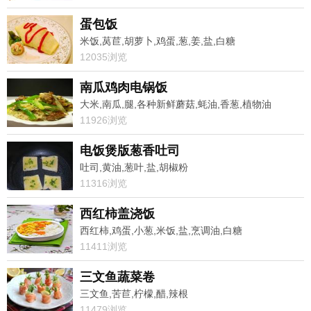
蛋包饭
米饭,莴苣,胡萝卜,鸡蛋,葱,姜,盐,白糖
12035浏览
南瓜鸡肉电锅饭
大米,南瓜,腿,各种新鲜蘑菇,蚝油,香葱,植物油
11926浏览
电饭煲版葱香吐司
吐司,黄油,葱叶,盐,胡椒粉
11316浏览
西红柿盖浇饭
西红柿,鸡蛋,小葱,米饭,盐,烹调油,白糖
11411浏览
三文鱼蔬菜卷
三文鱼,苦苣,柠檬,醋,辣根
11479浏览