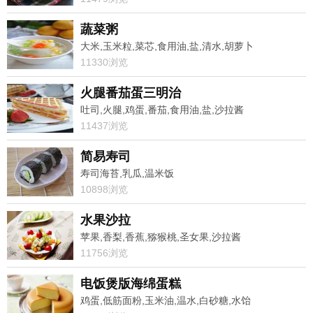
蔬菜粥
大米,玉米粒,菜芯,食用油,盐,清水,胡萝卜
11330浏览
火腿番茄蛋三明治
吐司,火腿,鸡蛋,番茄,食用油,盐,沙拉酱
11437浏览
简易寿司
寿司海苔,乳瓜,温米饭
10898浏览
水果沙拉
苹果,香梨,香蕉,猕猴桃,圣女果,沙拉酱
11756浏览
电饭煲版海绵蛋糕
鸡蛋,低筋面粉,玉米油,温水,白砂糖,水饴