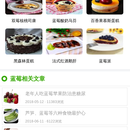
双莓核桃司康
蓝莓酸奶马芬
百香果慕斯蛋糕
黑森林蛋糕
法式红酒鹅肝
蓝莓派
蓝莓相关文章
老年人吃蓝莓苹果防治患糖尿
2018-05-12 · 11383浏览
芦笋、蓝莓等六种食物最护心
2018-06-11 · 6122浏览