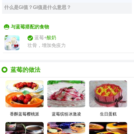
什么是GI值？GI值是什么意思？
与蓝莓搭配的食物
蓝莓+
酸奶
壮骨，增加免疫力
蓝莓的做法
香酥蓝莓樱桃派
蓝莓缤纷冰激凌
生日蛋糕