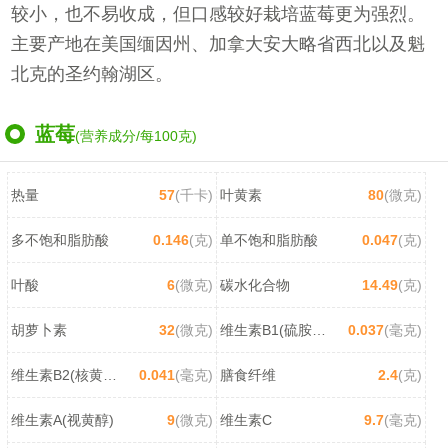
较小，也不易收成，但口感较好栽培蓝莓更为强烈。
主要产地在美国缅因州、加拿大安大略省西北以及魁
北克的圣约翰湖区。
蓝莓
(营养成分/每100克)
热量
57
(千卡)
叶黄素
80
(微克)
多不饱和脂肪酸
0.146
(克)
单不饱和脂肪酸
0.047
(克)
叶酸
6
(微克)
碳水化合物
14.49
(克)
胡萝卜素
32
(微克)
维生素B1(硫胺素)
0.037
(毫克)
维生素B2(核黄素)
0.041
(毫克)
膳食纤维
2.4
(克)
维生素A(视黄醇)
9
(微克)
维生素C
9.7
(毫克)