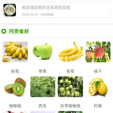
教您做甜蜜的蓝莓慕斯蛋糕
2015-10-31 · 4433浏览
同类食材
粉蕉
苹果
香蕉
桃子
猕猴桃
西瓜
软枣猕猴桃
柠檬