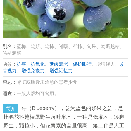
别名：
蓝梅、笃斯、笃柿、嘟嗜、都柿、甸果、笃斯越桔、
笃斯越橘
功效：
抗癌
、
抗氧化
、
延缓衰老
、
保护眼睛
、增强视力、
改
善视力
、
增强免疫力
、
增强记忆力
禁忌：
肾脏或胆囊未治愈的患者少食。
适宜：
一般人群均可食用。
莓（Blueberry），意为蓝色的浆果之意，是
简介
杜鹃花科越桔属野生落叶灌木，一种是低灌木，矮脚
野生，颗粒小，但花青素的含量很高；第二种是人工