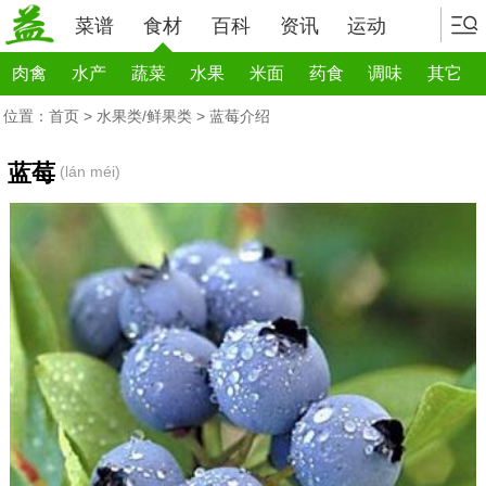
菜谱
食材
百科
资讯
运动
肉禽
水产
蔬菜
水果
米面
药食
调味
其它
位置：
首页
>
水果类/鲜果类
> 蓝莓介绍
蓝莓
(lán méi)