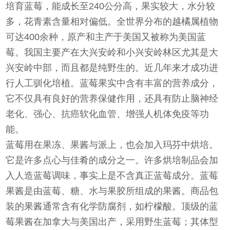
培育蓝莓，能成长至240公分高，果实较大，水分较
多，花青素含量相对偏低。全世界分布的越橘属植物
可达400余种，原产和主产于美国又被称为美国蓝
莓。我国主要产在大兴安岭和小兴安岭林区尤其是大
兴安岭中部，而且都是纯野生的。近几年来才成功进
行人工驯化培植。蓝莓果实中含有丰富的营养成分，
它不仅具有良好的营养保健作用，还具有防止脑神经
老化、强心、抗癌软化血管、增强人机体免疫等功
能。
蓝莓用在果冻、果酱与派上，也会加入玛芬中烘培。
它是许多点心与佳肴的成分之一。许多烘培制品会加
入人造蓝莓调味，事实上是不含真正蓝莓成分。蓝莓
果酱是由蓝莓、糖、水与果胶所组成的果酱。商品包
装的果酱通常含有化学防腐剂，如柠檬酸。顶级的蓝
莓果酱在加拿大与美国出产，采用野生蓝莓；其体型