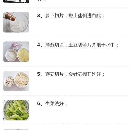
3、
萝卜切片，撒上盐倒进白醋；
4、
洋葱切块，土豆切薄片并泡于水中；
5、
蘑菇切片，金针菇撕开洗好；
6、
生菜洗好；