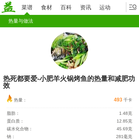
菜谱
食材
百科
资讯
运动
热量与做法
热死都要爱-小肥羊火锅烤鱼的热量和减肥功
效
493
热量：
千卡
脂肪：
1.48克
蛋白质：
12.85克
碳水化合物：
45.69克
钠：
281毫克