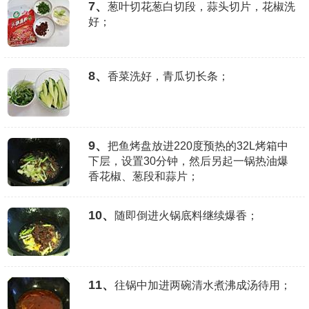
7、
葱叶切花葱白切段，蒜头切片，花椒洗
好；
8、
香菜洗好，青瓜切长条；
9、
把鱼烤盘放进220度预热的32L烤箱中
下层，设置30分钟，然后另起一锅热油爆
香花椒、葱段和蒜片；
10、
随即倒进火锅底料继续爆香；
11、
往锅中加进两碗清水煮沸成汤待用；