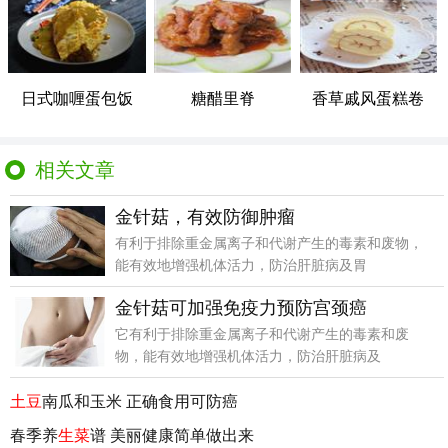
日式咖喱蛋包饭
糖醋里脊
香草戚风蛋糕卷
相关文章
金针菇，有效防御肿瘤
有利于排除重金属离子和代谢产生的毒素和废物，
能有效地增强机体活力，防治肝脏病及胃
金针菇可加强免疫力预防宫颈癌
它有利于排除重金属离子和代谢产生的毒素和废
物，能有效地增强机体活力，防治肝脏病及
土豆
南瓜和玉米 正确食用可防癌
春季养
生菜
谱 美丽健康简单做出来