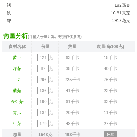
钙：
182毫克
铁：
16.81毫克
钾：
1912毫克
热量分析
(可输入份量计算。数据仅供参考)
食材名称
份量
热量
度量(每100克)
萝卜
克
63
千卡
15
千卡
洋葱
克
35
千卡
40
千卡
土豆
克
225
千卡
76
千卡
蘑菇
克
41
千卡
22
千卡
金针菇
克
61
千卡
32
千卡
青瓜
克
20
千卡
11
千卡
生菜
克
48
千卡
27
千卡
总量
1543
克
493
千卡