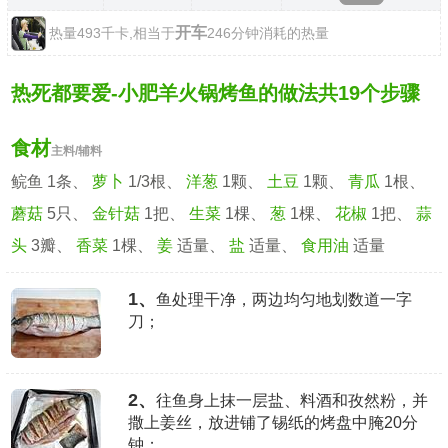
开车
热量493千卡,相当于
246分钟消耗的热量
热死都要爱-小肥羊火锅烤鱼的做法共19个步骤
食材
主料/辅料
鲩鱼 1条、
萝卜
1/3根、
洋葱
1颗、
土豆
1颗、
青瓜
1根、
蘑菇
5只、
金针菇
1把、
生菜
1棵、
葱
1棵、
花椒
1把、
蒜
头
3瓣、
香菜
1棵、
姜
适量、
盐
适量、
食用油
适量
1、
鱼处理干净，两边均匀地划数道一字
刀；
2、
往鱼身上抹一层盐、料酒和孜然粉，并
撒上姜丝，放进铺了锡纸的烤盘中腌20分
钟；