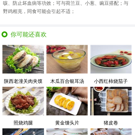
咳、防止坏血病等功效；可与荷兰豆、小葱、豌豆搭配；与
野鸡相克，同食可能会引起不适；
你可能还喜欢
陕西老潼关肉夹馍
木瓜百合银耳汤
小西红柿烧茄子
照烧鸡腿
黄金馒头片
猪皮卷