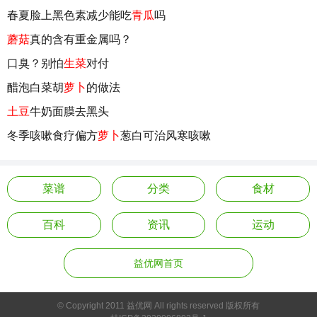
春夏脸上黑色素减少能吃
青瓜
吗
蘑菇
真的含有重金属吗？
口臭？别怕
生菜
对付
醋泡白菜胡
萝卜
的做法
土豆
牛奶面膜去黑头
冬季咳嗽食疗偏方
萝卜
葱白可治风寒咳嗽
菜谱
分类
食材
百科
资讯
运动
益优网首页
© Copyright 2011 益优网 All rights reserved 版权所有