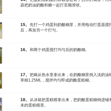
器把奶油奶酪和糖一起打至顺滑状。
15、
先打一个鸡蛋到奶酪糊里，并用电动打蛋器搅
后，再加另一个打匀。
16、
和两个鸡蛋搅打均匀后的奶酪糊。
17、
把碗从热水里拿出来，在奶酪糊里倒入淡奶油6
草精1.25ML，搅拌均匀即成奶酪蛋糕糊。
18、
从冰箱把蛋糕模拿出来，把奶酪蛋糕糊倒进铺
末的蛋糕模里。