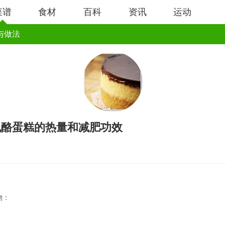
菜谱
食材
百科
资讯
运动
与做法
乳酪蛋糕的热量和减肥功效
：
物：