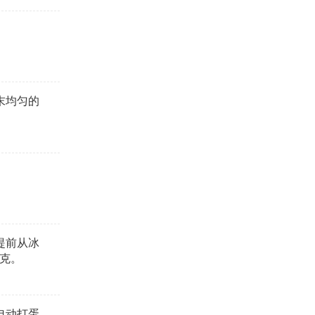
末均匀的
。
提前从冰
0克。
电动打蛋