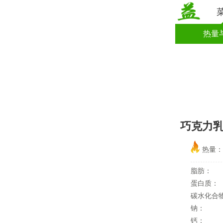
热量
巧克力
热量
脂肪：
蛋白质：
碳水化合
钠：
钙：