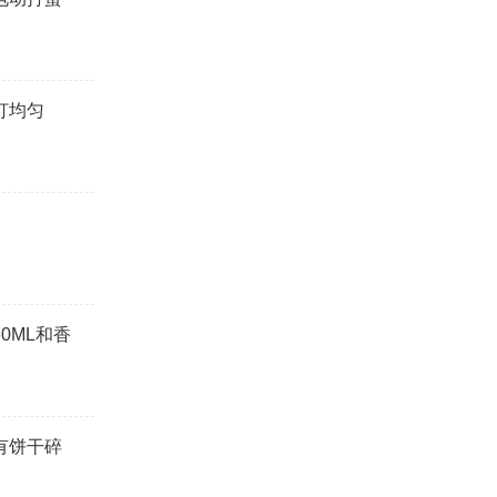
打均匀
0ML和香
有饼干碎