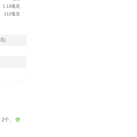
1.13毫克
112毫克
克)
蛋
2个、
饼