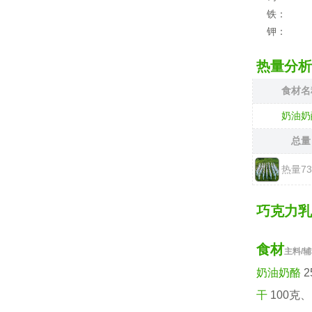
铁：
钾：
热量分析
食材名
奶油奶
总量
热量7
巧克力乳
食材
主料/
奶油奶酪
2
干
100克