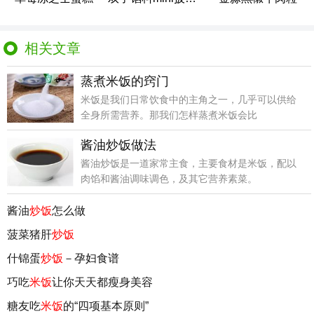
相关文章
蒸煮米饭的窍门
米饭是我们日常饮食中的主角之一，几乎可以供给
全身所需营养。那我们怎样蒸煮米饭会比
酱油炒饭做法
酱油炒饭是一道家常主食，主要食材是米饭，配以
肉馅和酱油调味调色，及其它营养素菜。
酱油
炒饭
怎么做
菠菜猪肝
炒饭
什锦蛋
炒饭
－孕妇食谱
巧吃
米饭
让你天天都瘦身美容
糖友吃
米饭
的“四项基本原则”