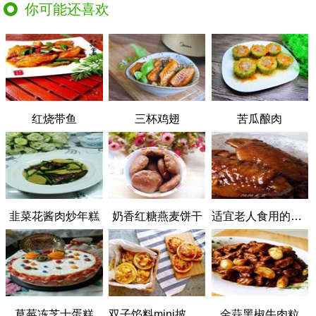
你可能还喜欢
红烧带鱼
三杯鸡翅
苦瓜酿肉
韭菜花酱肉炒年糕
奶香红糖燕麦饼干
适宜老人食用的香软脱骨-红烧鸡翅
草莓冻芝士蛋糕
双子馅料mini披萨饼
金蒜黑椒牛肉粒