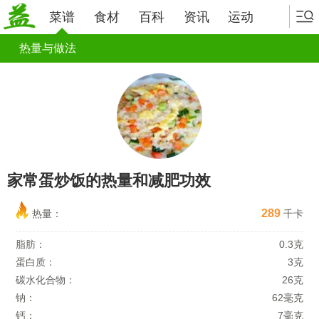
菜谱
食材
百科
资讯
运动
热量与做法
家常蛋炒饭的热量和减肥功效
289
热量：
千卡
脂肪：
0.3克
蛋白质：
3克
碳水化合物：
26克
钠：
62毫克
钙：
7毫克