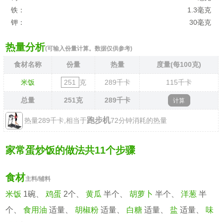
铁：
1.3毫克
钾：
30毫克
热量分析
(可输入份量计算。数据仅供参考)
食材名称
份量
热量
度量(每100克)
米饭
克
289
千卡
115
千卡
总量
251
克
289
千卡
跑步机
热量289千卡,相当于
72分钟消耗的热量
家常蛋炒饭的做法共11个步骤
食材
主料/辅料
米饭
1碗、
鸡蛋
2个、
黄瓜
半个、
胡萝卜
半个、
洋葱
半
个、
食用油
适量、
胡椒粉
适量、
白糖
适量、
盐
适量、
味