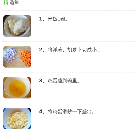
精
适量
1、
米饭1碗。
2、
将洋葱、胡萝卜切成小丁。
3、
鸡蛋磕到碗里。
4、
将鸡蛋滑炒一下盛出。