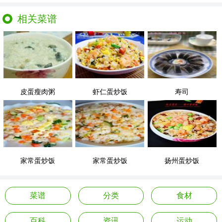
相关菜谱
皮蛋瘦肉粥
虾仁蛋炒饭
寿司
家常蛋炒饭
家常蛋炒饭
扬州蛋炒饭
菜谱
分类
食材
百科
资讯
运动