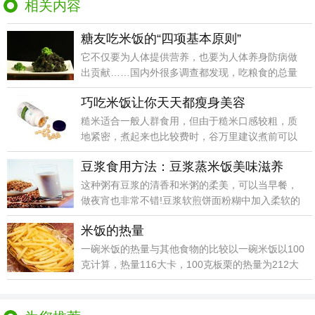
相关内容
糖友吃米饭的“四项基本原则”
它不仅要为人体提供营养，也要为人体养身防病做
出贡献……国内外很多调查都发现，吃粮食的总量
和患慢性疾病
巧吃米饭让你天天都瘦身美容
糙米适合一般人群食用，但由于糙米口感较粗，质
地紧密，煮起来也比较费时，谷万里建议煮前可以
将它淘洗后用
豆浆食用方法：豆浆蒸米饭美味滋养
这种粥有豆浆的清香和米粥的柔美，可以当早餐，
做夜宵也非常不错!豆浆软煎饼面粉糊中加入柔软的
豆渣，再打
米饭的热量
一碗米饭的热量与其他食物的比较以一碗米饭以100
克计算，热量116大卡，100克板栗的热量为212大