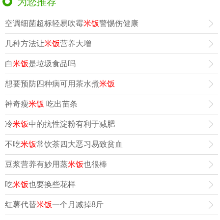
为您推荐
空调细菌超标轻易吹霉
米饭
警惕伤健康
几种方法让
米饭
营养大增
白
米饭
是垃圾食品吗
想要预防四种病可用茶水煮
米饭
神奇瘦
米饭
吃出苗条
冷
米饭
中的抗性淀粉有利于减肥
不吃
米饭
常饮茶四大恶习易致贫血
豆浆营养有妙用蒸
米饭
也很棒
吃
米饭
也要换些花样
红薯代替
米饭
一个月减掉8斤