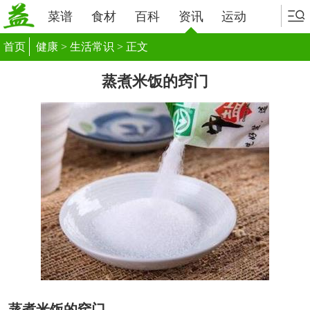
菜谱
食材
百科
资讯
运动
首页
健康
>
生活常识
> 正文
蒸煮米饭的窍门
蒸煮米饭的窍门