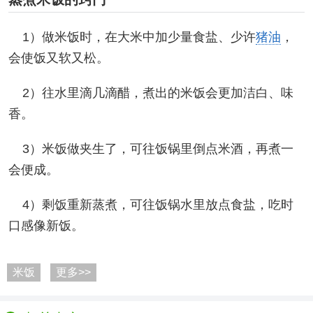
1）做米饭时，在大米中加少量食盐、少许
猪油
，
会使饭又软又松。
2）往水里滴几滴醋，煮出的米饭会更加洁白、味
香。
3）米饭做夹生了，可往饭锅里倒点米酒，再煮一
会便成。
4）剩饭重新蒸煮，可往饭锅水里放点食盐，吃时
口感像新饭。
米饭
更多>>