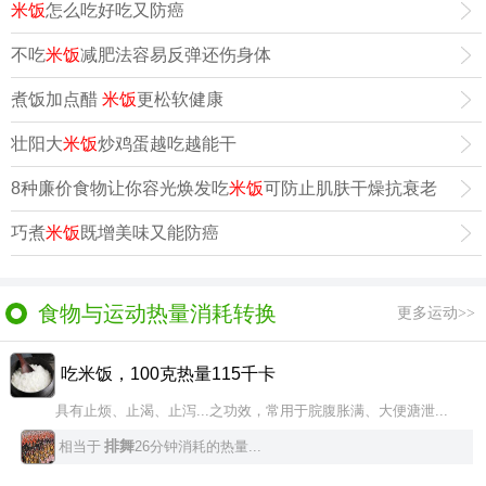
米饭
怎么吃好吃又防癌
不吃
米饭
减肥法容易反弹还伤身体
煮饭加点醋
米饭
更松软健康
壮阳大
米饭
炒鸡蛋越吃越能干
8种廉价食物让你容光焕发吃
米饭
可防止肌肤干燥抗衰老
巧煮
米饭
既增美味又能防癌
食物与运动热量消耗转换
更多运动>>
吃米饭，100克热量115千卡
具有止烦、止渴、止泻...之功效，常用于脘腹胀满、大便溏泄...
排舞
相当于
26分钟消耗的热量...