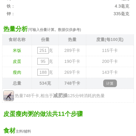
铁：
4.3毫克
钾：
335毫克
热量分析
(可输入份量计算。数据仅供参考)
食材名称
份量
热量
度量(每100克)
米饭
克
289
千卡
115
千卡
皮蛋
克
190
千卡
200
千卡
瘦肉
克
269
千卡
143
千卡
总量
534
克
748
千卡
减肥操
热量748千卡,相当于
125分钟消耗的热量
皮蛋瘦肉粥的做法共11个步骤
食材
主料/辅料