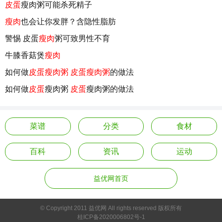
皮蛋
瘦肉粥可能杀死精子
瘦肉
也会让你发胖？含隐性脂肪
警惕 皮蛋
瘦肉
粥可致男性不育
牛膝香菇煲
瘦肉
如何做
皮蛋瘦肉粥
皮蛋瘦肉粥
的做法
如何做
皮蛋
瘦肉粥
皮蛋
瘦肉粥的做法
菜谱
分类
食材
百科
资讯
运动
益优网首页
© Copyright 2011 益优网 All rights reserved 版权所有
桂ICP备2020006802号-1