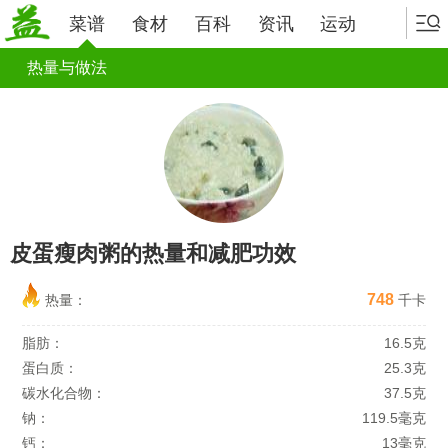
菜谱
食材
百科
资讯
运动
热量与做法
皮蛋瘦肉粥的热量和减肥功效
748
热量：
千卡
脂肪：
16.5克
蛋白质：
25.3克
碳水化合物：
37.5克
钠：
119.5毫克
钙：
13毫克