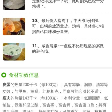
定要记得搅拌一下哦！此时的粥已经十分
粘稠了。
10、
最后倒入瘦肉丁，中火煮5分钟即
可，出锅前放适量盐、鸡精，具体多少根
据自己口味和份量来。
11、
咸香滑嫩~一点也不比用现熬的粥做
的逊色哦。
食材功效信息
皮蛋
的热量200千卡（每100克）；具有凉肠、润肺、清凉等
功效；与甲鱼、黄鳝、红糖相克，同食可能会引起不适；
瘦肉
的热量143千卡（每100克）；有利含量：低胆固醇，低
钠盐，低饱和脂肪酸，富含磷，富含钾，富含蛋白质；具有
滋阴润燥、滋肝阴、补钙等功效；可与香芋、紫菜、枇杷搭