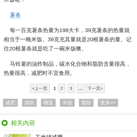
薯条
每一百克薯条热量为198大卡，39克薯条的热量就
相当于一晚米饭。39克充其量就是20根薯条的量。记
住20根薯条就是吃了一碗米饭噢。
马铃薯的油炸制品，碳水化合物和脂肪含量很高，
热量很高，减肥时不宜食用。
<上一页
1
2
3
...
下一页>
减肥
脂肪
榴莲
米饭
脂肪
更多>>
相关内容