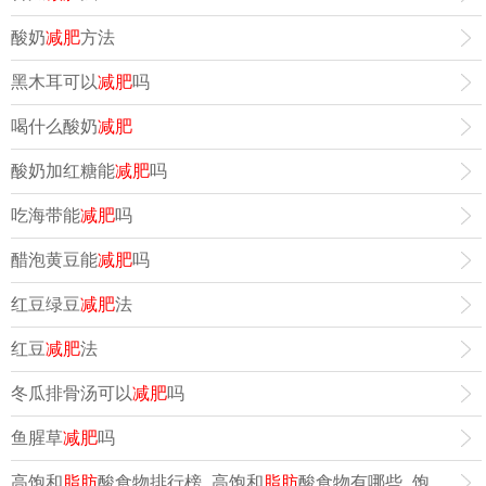
酸奶
减肥
方法
黑木耳可以
减肥
吗
喝什么酸奶
减肥
酸奶加红糖能
减肥
吗
吃海带能
减肥
吗
醋泡黄豆能
减肥
吗
红豆绿豆
减肥
法
红豆
减肥
法
冬瓜排骨汤可以
减肥
吗
鱼腥草
减肥
吗
高饱和
脂肪
酸食物排行榜_高饱和
脂肪
酸食物有哪些_饱和
脂肪