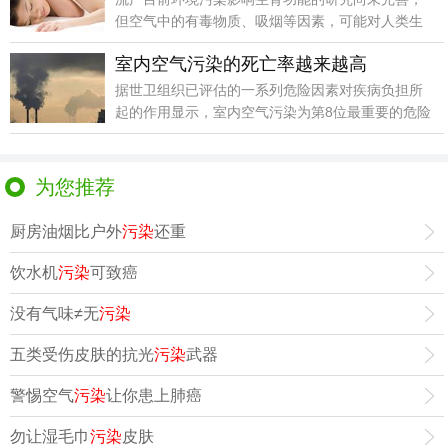
但空气中的有毒物质、吸烟等因素，可能对人类生
育有负面影响
室内空气污染的死亡率越来越高
据世卫组织已评估的一系列危险因素对疾病负担所
起的作用显示，室内空气污染为第8位最重要的危险
因素，占全
为您推荐
厨房油烟比户外
污染
还重
饮水机
污染
可致癌
没有气味≠无
污染
五类受伤皮肤的抗光
污染
武器
警惕空气
污染
让你患上肺癌
勿让湿毛巾
污染
皮肤