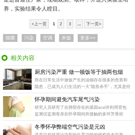
养，实验结果令人瞠目。
<上一页
1
2
3
...
下一页>
细菌
污染
空调
米饭
更多>>
相关内容
厨房污染严重 做一顿饭等于抽两包烟
而在日常生活中做饭产生的油烟存在很多的危害和
隐患，已成为人们生活的一大“隐形杀手”，尤其是经
常做饭的
怀孕期间避免汽车尾气污染
研究人员研究了在肺部存在的基因acsl并利用背包
监测仪监测母亲在怀孕期间所接触的多环芳香烃
(pahs
冬季怀孕弊端空气污染是元凶
流产目前环境污染影响生育功能的研究尚未完善，