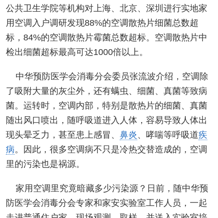
公共卫生学院等机构对上海、北京、深圳进行实地家
用空调入户调研发现88%的空调散热片细菌总数超
标，84%的空调散热片霉菌总数超标。空调散热片中
检出细菌超标最高可达1000倍以上。
中华预防医学会消毒分会委员张流波介绍，空调除
了吸附大量的灰尘外，还有螨虫、细菌、真菌等致病
菌。运转时，空调内部，特别是散热片的细菌、真菌
随出风口喷出，随呼吸道进入人体，容易导致人体出
现头晕乏力，甚至患上感冒、
鼻炎
、哮喘等呼吸道
疾
病
。因此，很多空调病不只是冷热交替造成的，空调
里的污染也是祸源。
家用空调里究竟暗藏多少污染源？日前，随中华预
防医学会消毒分会专家和家安实验室工作人员，一起
走进普通住户家，现场观测、取样，并送入实验室培