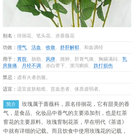
别名：
徘徊花、笔头花、赤蔷薇花
功效：
理气
、
活血
、
收敛
、
舒肝解郁
、和血调经
用于：
胃脘
、胁肋、
风痹
、痈肿、肝胃气痛、胸膈满闷、
乳
房胀痛
、
月经不调
、赤白带下、泄泻痢疾、
跌打损伤
禁忌：
虚有火者勿服。
适宜：
适宜皮肤粗糙、贫血患者、体质虚弱者。
玫瑰属于蔷薇科，原名徘徊花，它有甜美的香
简介
气，是食品、化妆品中香气的主要添加剂，也是红茶
窨花的主要原料。玫瑰窨制花茶，早在明代《茶道》
中就有详细的记载。而且饮食中使用玫瑰花的记载，