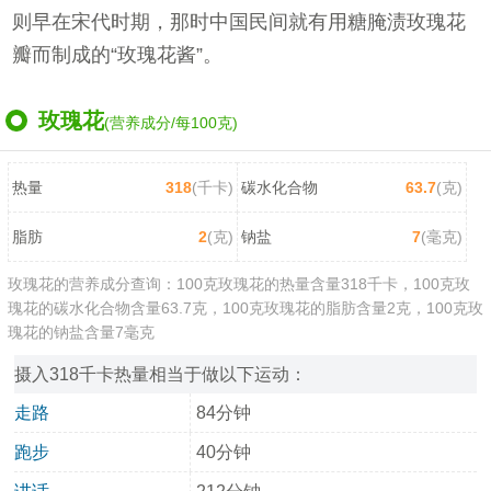
则早在宋代时期，那时中国民间就有用糖腌渍玫瑰花
瓣而制成的“玫瑰花酱”。
玫瑰花
(营养成分/每100克)
热量
318
(千卡)
碳水化合物
63.7
(克)
脂肪
2
(克)
钠盐
7
(毫克)
玫瑰花的营养成分查询：100克玫瑰花的热量含量318千卡，100克玫
瑰花的碳水化合物含量63.7克，100克玫瑰花的脂肪含量2克，100克玫
瑰花的钠盐含量7毫克
摄入318千卡热量相当于做以下运动：
走路
84分钟
跑步
40分钟