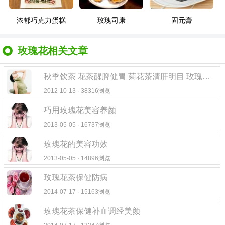
浓郁巧克力蛋糕
玫瑰司康
固元膏
玫瑰花相关文章
秋季饮茶 花茶醒脾健胃 菊花茶清肝明目 玫瑰花茶美容养颜
2012-10-13 · 38316浏览
巧用玫瑰花美容养颜
2013-05-05 · 16737浏览
玫瑰花的美容功效
2013-05-05 · 14896浏览
玫瑰花茶保健防病
2014-07-17 · 15163浏览
玫瑰花茶保健补血调经美颜