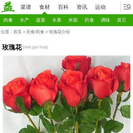
菜谱
食材
百科
资讯
运动
肉禽
水产
蔬菜
水果
米面
药食
调味
其它
位置：
首页
>
药食/药食
> 玫瑰花介绍
玫瑰花
(méi guī huā)