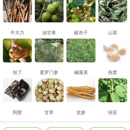
牛大力
油甘果
破布子
山菜
知了
婆罗门参
碱蓬菜
燕窝
阿胶
甘草
党参
绿苏