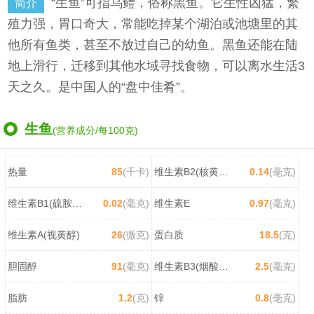
“生鱼”可指乌鳢，俗称黑鱼。它生性凶猛，繁
简介
殖力强，胃口奇大，常能吃掉某个湖泊或池塘里的其
他所有鱼类，甚至不放过自己的幼鱼。黑鱼还能在陆
地上滑行，迁移到其他水域寻找食物，可以离水生活3
天之久。是中国人的“盘中佳肴”。
生鱼
(营养成分/每100克)
热量
85
(千卡)
维生素B2(核黄素)
0.14
(毫克)
维生素B1(硫胺素)
0.02
(毫克)
维生素E
0.97
(毫克)
维生素A(视黄醇)
26
(微克)
蛋白质
18.5
(克)
胆固醇
91
(毫克)
维生素B3(烟酸/尼克酸)
2.5
(毫克)
脂肪
1.2
(克)
锌
0.8
(毫克)