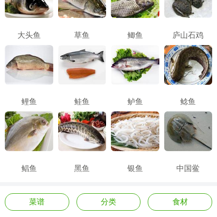
大头鱼
草鱼
鲫鱼
庐山石鸡
鲤鱼
鲑鱼
鲈鱼
鲶鱼
鲳鱼
黑鱼
银鱼
中国鲎
菜谱
分类
食材