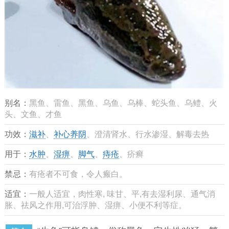
别名：
黑鱼、雷鱼、黑鱼、乌鱼、乌棒、蛇头鱼、乌鳢、火
头、文鱼、才鱼
功效：
滋补
、
补心养阴
、澄清肾水、行水渗湿、解毒去热
用于：
水肿
、
湿痹
、
脚气
、
痔疮
、疥癣
禁忌：
有疮者不可食，令人瘢白。
适宜：
一般人适宜，肉性寒, 味甘、平,有去湿利尿、通气消
胀、祛风之作用,可治浮肿、湿痹、小便不利等症。