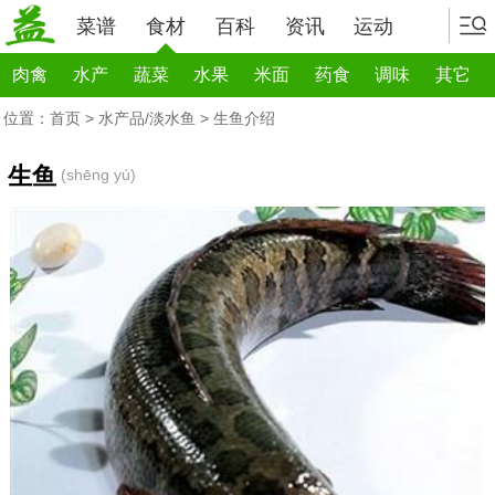
菜谱
食材
百科
资讯
运动
肉禽
水产
蔬菜
水果
米面
药食
调味
其它
位置：
首页
>
水产品/淡水鱼
> 生鱼介绍
生鱼
(shēng yú)