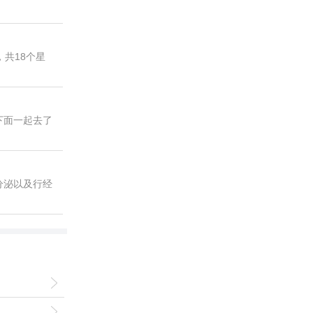
共18个星
下面一起去了
分泌以及行经