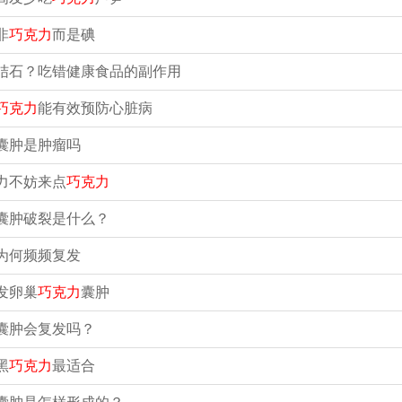
非
巧克力
而是碘
结石？吃错健康食品的副作用
巧克力
能有效预防心脏病
囊肿是肿瘤吗
力不妨来点
巧克力
囊肿破裂是什么？
为何频频复发
发卵巢
巧克力
囊肿
囊肿会复发吗？
黑
巧克力
最适合