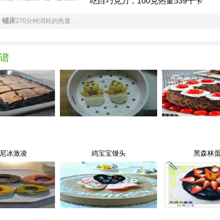
吃白巧克力，100克热量539千卡
铺床
于
270分钟消耗的热量...
谱
尼冰激凌
鸡宝宝馒头
黑森林