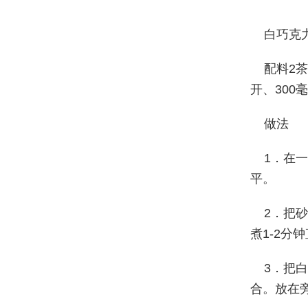
白巧克
配料2
开、300
做法
1．在
平。
2．把
煮1-2分
3．把
合。放在