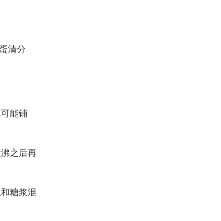
与蛋清分
尽可能铺
煮沸之后再
且和糖浆混