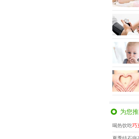
为您推
喝热饮吃
巧
夏季结石病