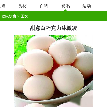
菜谱
食材
百科
资讯
运动
>
健康饮食
> 正文
甜点白巧克力冰激凌