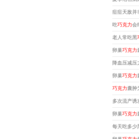
痘痘天敌并
吃
巧克力
会
老人常吃黑
卵巢
巧克力
降血压减压
卵巢
巧克力
巧克力
囊肿
多次流产诱
卵巢
巧克力
每天吃多少