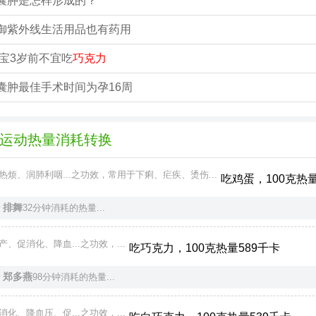
囊肿是怎样形成的？
御紫外线生活用品也有药用
宝宝3岁前不宜吃
巧克力
囊肿最佳手术时间为孕16周
运动热量消耗转换
热烦、润肺利咽...之功效，常用于下痢、疟疾、烫伤...
吃鸡蛋，100克热量
排舞
于
32分钟消耗的热量...
产、促消化、降血...之功效，...
吃巧克力，100克热量589千卡
郑多燕
于
98分钟消耗的热量...
消化、降血压、促...之功效，...