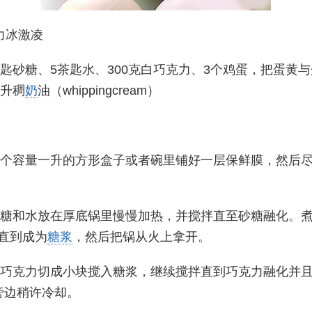
力冰激凌
茶匙砂糖、5茶匙水、300克白巧克力、3个鸡蛋，把蛋黄
毫升稠
奶
油（whippingcream）
一个容量一升的方形盒子或者碗里铺好一层保鲜膜，然后
砂糖和水放在厚底锅里慢慢加热，并搅拌直至砂糖融化。
钟直到成为
糖浆
，然后把锅从火上拿开。
白巧克力切成小块搅入糖浆，继续搅拌直到巧克力融化并
旁边稍许冷却。