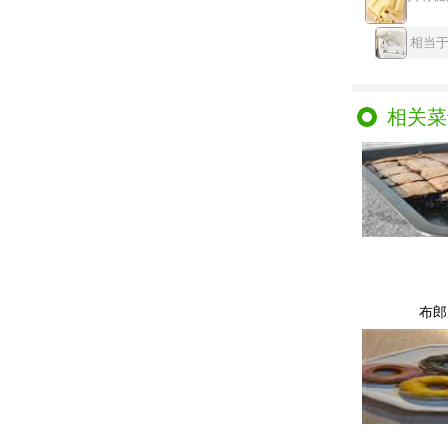
相当
相关菜
布郎