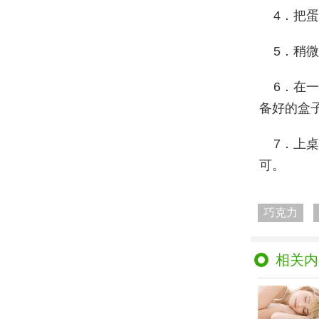
4．把
5．稍
6．在
备好的盒
7．上
可。
巧克力
相关内