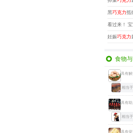
卵巢
巧克力
黑
巧克力
抵
看过来！ 
妊娠
巧克力
食物与
具有解
相当
具有助
相当
具有促