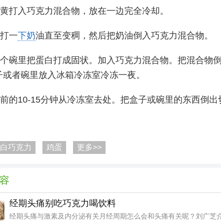
蛋黄打入巧克力混合物，放在一边完全冷却。
微打一
下奶
油直至变稠，然后把奶油倒入巧克力混合物。
一个碗里把蛋白打成固状。加入巧克力混合物。把混合物
子或者碗里放入冰箱冷冻室冷冻一夜。
桌前的10-15分钟从冷冻室去处。把盒子或碗里的东西倒出
白巧克力
鸡蛋
更多>>
容
经期头痛别吃巧克力喝饮料
经期头痛与激素及内分泌有关月经周期怎么会和头痛有关呢？刘广芝