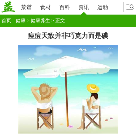
菜谱
食材
百科
资讯
运动
首页
健康
>
健康养生
> 正文
痘痘天敌并非巧克力而是碘