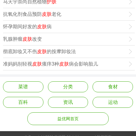
马天宇崇尚自然植物
护肤
抗氧化剂食品预防
皮肤
老化
怀孕期间好发的
皮肤
病
乳腺肿瘤
皮肤
改变
彻底卸妆又不伤
皮肤
的按摩卸妆法
准妈妈别轻视
皮肤
瘙痒3种
皮肤
病会影响胎儿
菜谱
分类
食材
百科
资讯
运动
益优网首页