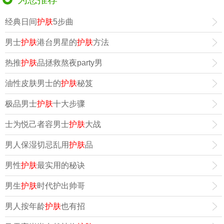
经典日间
护肤
5步曲
男士
护肤
港台男星的
护肤
方法
热推
护肤
品拯救熬夜party男
油性皮肤男士的
护肤
秘笈
极品男士
护肤
十大步骤
士为悦己者容男士
护肤
大战
男人保湿切忌乱用
护肤
品
男性
护肤
最实用的秘诀
男生
护肤
时代护出帅哥
男人按年龄
护肤
也有招