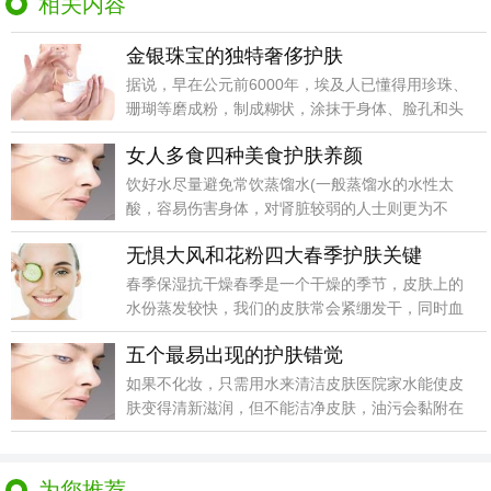
相关内容
金银珠宝的独特奢侈护肤
据说，早在公元前6000年，埃及人已懂得用珍珠、
珊瑚等磨成粉，制成糊状，涂抹于身体、脸孔和头
发，用以
女人多食四种美食护肤养颜
饮好水尽量避免常饮蒸馏水(一般蒸馏水的水性太
酸，容易伤害身体，对肾脏较弱的人士则更为不
利)，可选择优
无惧大风和花粉四大春季护肤关键
春季保湿抗干燥春季是一个干燥的季节，皮肤上的
水份蒸发较快，我们的皮肤常会紧绷发干，同时血
液循环较为缓
五个最易出现的护肤错觉
如果不化妆，只需用水来清洁皮肤医院家水能使皮
肤变得清新滋润，但不能洁净皮肤，油污会黏附在
洗脸的毛巾上
为您推荐