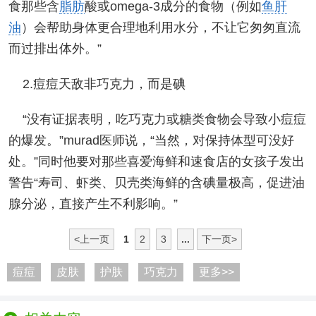
食那些含
脂肪
酸或omega-3成分的食物（例如
鱼肝
油
）会帮助身体更合理地利用水分，不让它匆匆直流
而过排出体外。”
2.痘痘天敌非巧克力，而是碘
“没有证据表明，吃巧克力或糖类食物会导致小痘痘
的爆发。”murad医师说，“当然，对保持体型可没好
处。”同时他要对那些喜爱海鲜和速食店的女孩子发出
警告“寿司、虾类、贝壳类海鲜的含碘量极高，促进油
腺分泌，直接产生不利影响。”
<上一页
1
2
3
...
下一页>
痘痘
皮肤
护肤
巧克力
更多>>