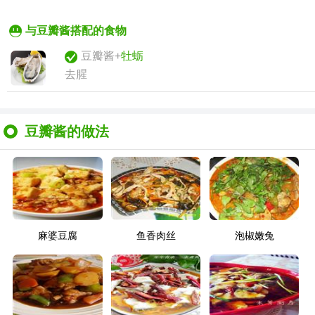
与豆瓣酱搭配的食物
豆瓣酱+
牡蛎
去腥
豆瓣酱的做法
麻婆豆腐
鱼香肉丝
泡椒嫩兔