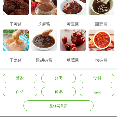
干黄酱
芝麻酱
黄豆酱
甜面酱
千岛酱
黑胡椒酱
草莓酱
辣椒酱
菜谱
分类
食材
百科
资讯
运动
益优网首页