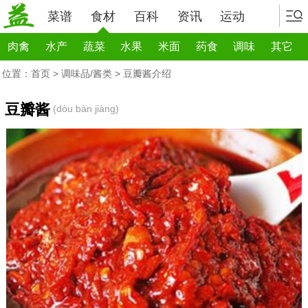
菜谱
食材
百科
资讯
运动
肉禽
水产
蔬菜
水果
米面
药食
调味
其它
位置：
首页
>
调味品/酱类
> 豆瓣酱介绍
豆瓣酱
(dòu bàn jiàng)