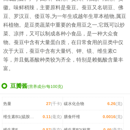
徽。味鲜稍辣，主要原料是蚕豆。蚕豆又名胡豆、佛
豆、罗汉豆、倭豆等,为一年生或越年生草本植物,属豆
科植物。是豆类蔬菜中重要的食用豆之一,它既可以炒
菜、凉拌，又可以制成各种小食品，是一种大众食
物。蚕豆中含有大量蛋白质，在日常食用的豆类中仅
次于大豆，蚕豆中含有大量钙、钾、镁、维生素C
等，并且氨基酸种类较为齐全，特别是赖氨酸含量丰
富。
豆瓣酱
(营养成分/每100克)
热量
27
(千卡)
碳水化合物
6.26
(克)
维生素B1(硫胺素)
0.11
(毫克)
膳食纤维
0.0016
(克)
维生素E
0.57
(毫克)
维生素B2(核黄素)
0.46
(毫克)