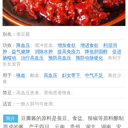
别名：
蚕豆酱
功效：
降血压
、缓冲贫血、
增加食欲
、
增进食欲
、
利湿消
肿
、
益气健脾
、
消除水肿
、
提高免疫力
、
降低胆固醇
、
促进
肠蠕动
、
治疗高血压
、
预防高血压
、
预防动脉硬化
、有利于
生长发育
用于：
咯血
、衄血、
高血压
、
妇女带下
、
中气不足
、倦怠少
食
禁忌：
高血压患者、肾病患者慎食。
适宜：
一般人群均可食用。
豆瓣酱的原料是蚕豆、食盐、辣椒等原料酿制
简介
而成的酱。产于四川、云南、贵州、湖北、湖南、安