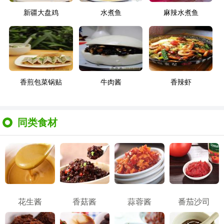
新疆大盘鸡
水煮鱼
麻辣水煮鱼
香煎包菜锅贴
牛肉酱
香辣虾
同类食材
花生酱
香菇酱
蒜蓉酱
番茄沙司