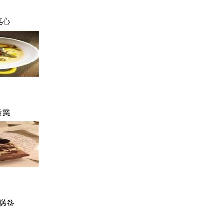
菜心
蛋羹
糕卷