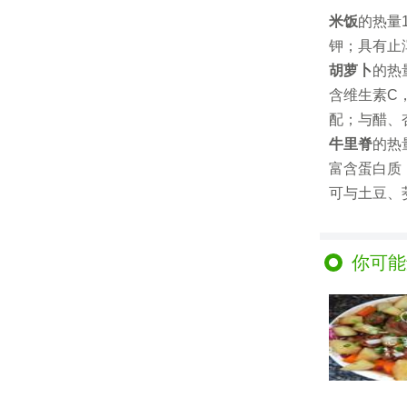
米饭
的热量
钾；具有止
胡萝卜
的热
含维生素C
配；与醋、
牛里脊
的热
富含蛋白质
可与土豆、
你可能