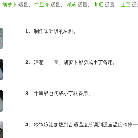
、
胡萝卜
适量、
牛里脊
适量、
洋葱
适量、
咖喱
适量、
土豆
适
1、
制作咖喱饭的材料。
2、
洋葱、土豆、胡萝卜都切成小丁备用。
3、
牛里脊也切成小丁状备用。
4、
冷锅凉油加热到合适温度后调到适宜温度稍停一