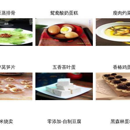
豆蒸排骨
鸳鸯酸奶蛋糕
瘦肉灼
拌莴笋片
五香茶叶蛋
香椿鸡
米烧卖
零添加-自制豆腐
黑森林蛋