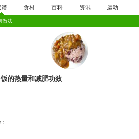
菜谱
食材
百科
资讯
运动
与做法
肉饭的热量和减肥功效
：
物：