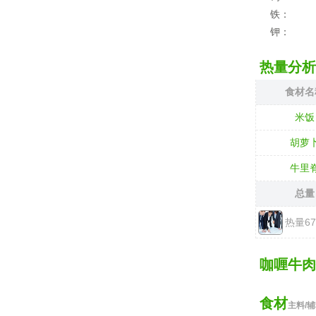
铁：
钾：
热量分析
食材名
米饭
胡萝
牛里
总量
热量6
咖喱牛肉
食材
主料/