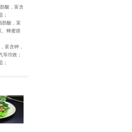
脂肪酸，富含
适；
脂肪酸，富
豆、蜂蜜搭
磷，富含钾，
气等功效；
适；