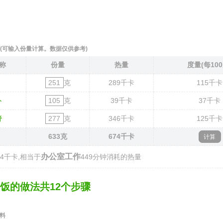
(可输入份量计算。数据仅供参考)
称
份量
热量
度量(每100
克
289
千卡
115
千卡
卜
克
39
千卡
37
千卡
脊
克
346
千卡
125
千卡
633
克
674
千卡
办公室工作
74千卡,相当于
449分钟消耗的热量
饭的做法共12个步骤
辅料