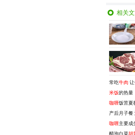
相关文
常吃
牛肉
让
米饭
的热量
咖喱
饭苦夏
产后月子餐
咖喱
主要成
醋泡白菜
胡