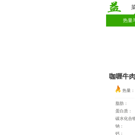
热量
咖喱牛
热量
脂肪：
蛋白质：
碳水化合
钠：
钙：