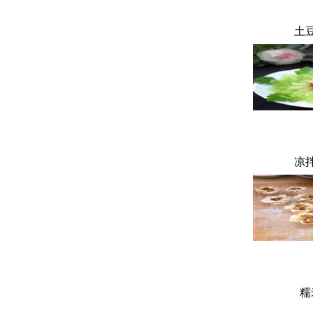
土
凉
糯