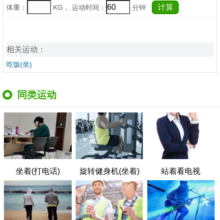
体重：
KG， 运动时间：
分钟
相关运动：
吃饭(坐)
同类运动
坐着(打电话)
旋转健身机(坐着)
站着看电视