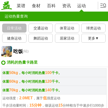
菜谱
食材
百科
资讯
运动
运动热量查询
日常活动
交通运动
体育运动
球类运动
健身运动
舞蹈运动
居家活动
更多▼
吃饭
(站)
消耗的热量卡路里
50kg
100
体重
，每小时消耗热量
千卡。
60kg
120
体重
，每小时消耗热量
千卡。
70kg
140
体重
，每小时消耗热量
千卡。
2.0MET
低
运动强度：
，属于
强度运动
15分钟
15
千步活动量时间：
，做该运动
分钟相当于中速步行1000步