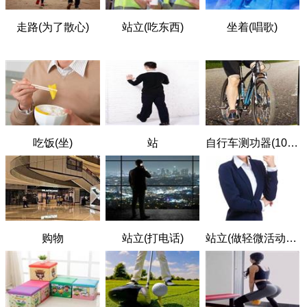
走路(为了散心)
站立(吃东西)
坐着(唱歌)
吃饭(坐)
站
自行车测功器(100W，轻度用力)
购物
站立(打电话)
站立(做轻微活动，如打气)