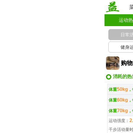
运动热
日常
健身
购物
消耗的热
50kg
体重
，
60kg
体重
，
70kg
体重
，
2
运动强度：
千步活动量