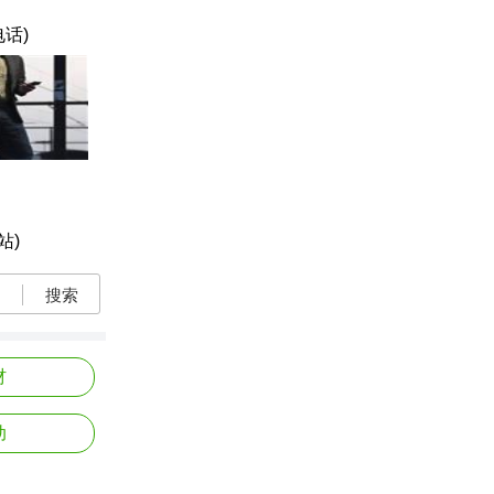
电话)
站)
搜索
材
动