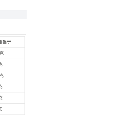
/相当于
7克
克
3克
克
克
克