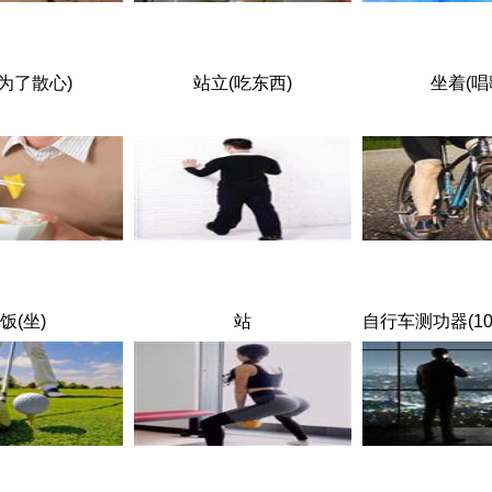
为了散心)
站立(吃东西)
坐着(唱
饭(坐)
站