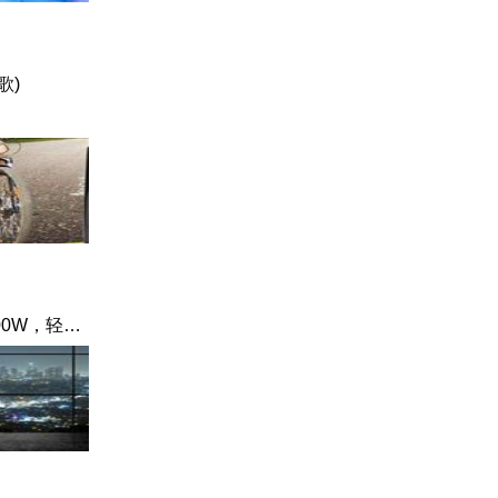
歌)
自行车测功器(100W，轻度用力)