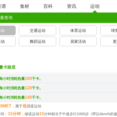
菜谱
食材
百科
资讯
运动
量查询
活动
交通运动
体育运动
球
运动
舞蹈运动
居家活动
更
量卡路里
100
每小时消耗热量
千卡。
120
每小时消耗热量
千卡。
140
每小时消耗热量
千卡。
.0MET
低
，属于
强度运动
15分钟
15
时间：
，做该运动
分钟相当于中速步行1000步（即以4km/h的