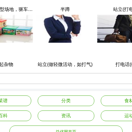
高尔夫球(微型场地，驱车范围内)
半蹲
站立(打
起杂物
站立(做轻微活动，如打气)
打电话(
菜谱
分类
食
百科
资讯
运
益优网首页