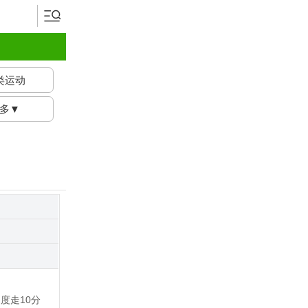
类运动
多▼
速度走10分