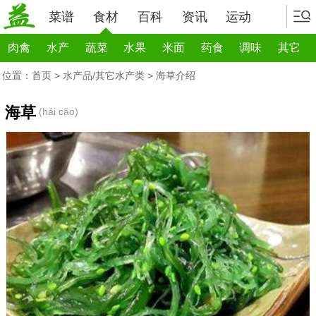
菜谱
食材
百科
资讯
运动
肉禽
水产
蔬菜
水果
米面
药食
调味
其它
位置：
首页
>
水产品/其它水产类
> 海草介绍
海草
(hǎi cǎo)