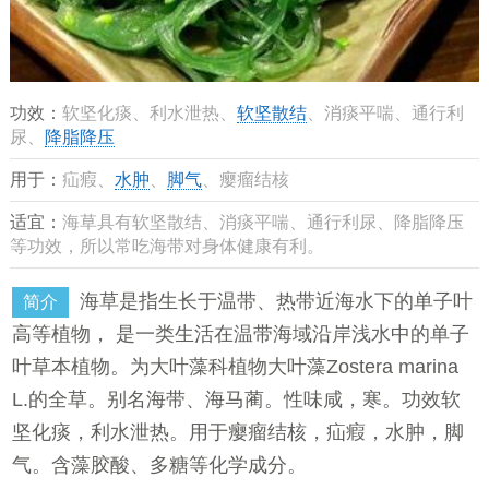
功效：
软坚化痰、利水泄热、
软坚散结
、消痰平喘、通行利
尿、
降脂降压
用于：
疝瘕、
水肿
、
脚气
、瘿瘤结核
适宜：
海草具有软坚散结、消痰平喘、通行利尿、降脂降压
等功效，所以常吃海带对身体健康有利。
海草是指生长于温带、热带近海水下的单子叶
简介
高等植物， 是一类生活在温带海域沿岸浅水中的单子
叶草本植物。为大叶藻科植物大叶藻Zostera marina
L.的全草。别名海带、海马蔺。性味咸，寒。功效软
坚化痰，利水泄热。用于瘿瘤结核，疝瘕，水肿，脚
气。含藻胶酸、多糖等化学成分。