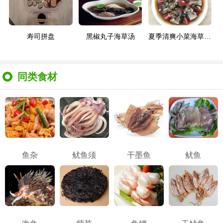
寿司拼盘
黑椒丸子海草汤
夏季清爽小菜海草凉粉
同类食材
鱼杂
鱿鱼须
干墨鱼
鱿鱼