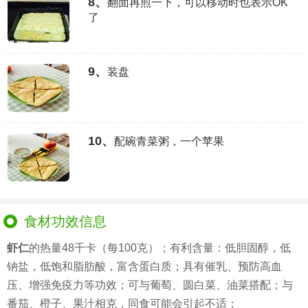
8、
翻面再煎一下，可以移动时也表示OK
了
9、
装盘
10、
配碗青菜粥，一个苹果
食材功效信息
虾仁
的热量48千卡（每100克）；有利含量：低胆固醇，低
钠盐，低饱和脂肪酸，富含蛋白质；具有催乳、预防高血
压、增强免疫力等功效；可与葡萄、圆白菜、油菜搭配；与
番茄、橙子、果汁相克，同食可能会引起不适；