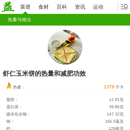
菜谱
食材
百科
资讯
运动
热量与做法
虾仁玉米饼的热量和减肥功效
1379
热量：
千卡
脂肪：
12.91克
蛋白质：
39.86克
碳水化合物：
147.32克
钠：
165.5毫克
钙：
129毫克