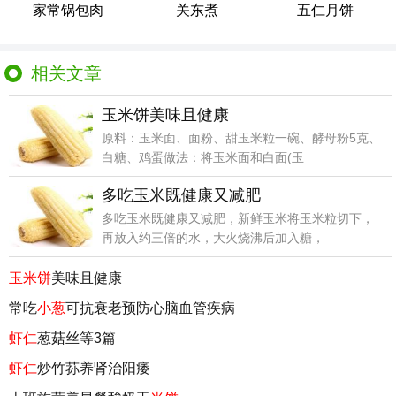
家常锅包肉
关东煮
五仁月饼
相关文章
玉米饼美味且健康
原料：玉米面、面粉、甜玉米粒一碗、酵母粉5克、
白糖、鸡蛋做法：将玉米面和白面(玉
多吃玉米既健康又减肥
多吃玉米既健康又减肥，新鲜玉米将玉米粒切下，
再放入约三倍的水，大火烧沸后加入糖，
玉米饼
美味且健康
常吃
小葱
可抗衰老预防心脑血管疾病
虾仁
葱菇丝等3篇
虾仁
炒竹荪养肾治阳痿