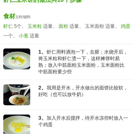
食材
主料/辅料
虾仁
5个、
玉米粒
适量、
面粉
适量、 玉米面粉 适量、
鸡蛋
一个、
小葱
适量
1、
虾仁用料酒泡一下，去腥；水烧开后，
将玉米粒和虾仁烫一下，这样摊饼时易
熟；放入中筋面粉玉米面粉，玉米面粉比
中筋面粉要少些
2、
我用是开水，开水做出的面饼比较软，
好吃（也可以放牛奶）
3、
加入开水后搅拌，待开水凉些时放入一
个鸡蛋