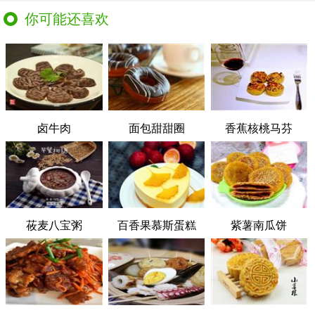
你可能还喜欢
卤牛肉
面包甜甜圈
香蕉核桃马芬
莜麦八宝粥
百香果慕斯蛋糕
紫薯南瓜饼