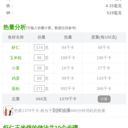
铁：
4.15毫克
钾：
519毫克
热量分析
(可输入份量计算。数据仅供参考)
食材名称
份量
热量
度量(每100克)
虾仁
克
84
千卡
48
千卡
玉米粒
克
188
千卡
196
千卡
小葱
克
16
千卡
27
千卡
鸡蛋
克
99
千卡
143
千卡
面粉
克
992
千卡
366
千卡
总量
668
克
1379
千卡
刮掉油漆
热量1379千卡,相当于
460分钟消耗的热量
虾仁玉米饼的做法共10个步骤