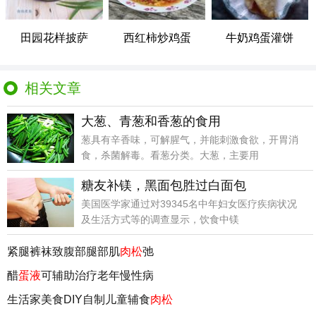
田园花样披萨
西红柿炒鸡蛋
牛奶鸡蛋灌饼
相关文章
大葱、青葱和香葱的食用
葱具有辛香味，可解腥气，并能刺激食欲，开胃消
食，杀菌解毒。看葱分类。大葱，主要用
糖友补镁，黑面包胜过白面包
美国医学家通过对39345名中年妇女医疗疾病状况
及生活方式等的调查显示，饮食中镁
紧腿裤袜致腹部腿部肌
肉松
弛
醋
蛋液
可辅助治疗老年慢性病
生活家美食DIY自制儿童辅食
肉松