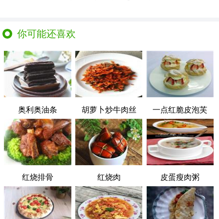
你可能还喜欢
奥利奥油条
胡萝卜炒牛肉丝
一点红脆皮泡芙
红烧排骨
红烧肉
皮蛋瘦肉粥