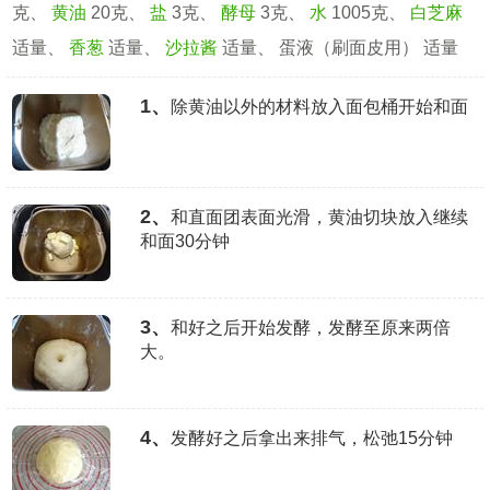
克、
黄油
20克、
盐
3克、
酵母
3克、
水
1005克、
白芝麻
适量、
香葱
适量、
沙拉酱
适量、 蛋液（刷面皮用） 适量
1、
除黄油以外的材料放入面包桶开始和面
2、
和直面团表面光滑，黄油切块放入继续
和面30分钟
3、
和好之后开始发酵，发酵至原来两倍
大。
4、
发酵好之后拿出来排气，松弛15分钟