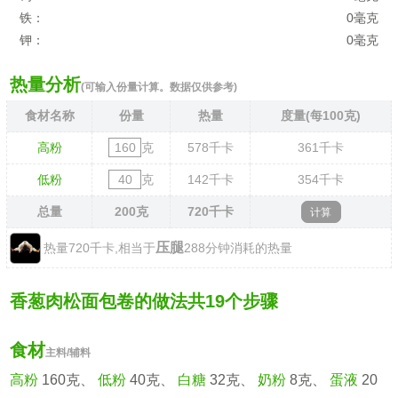
铁：
0毫克
钾：
0毫克
热量分析
(可输入份量计算。数据仅供参考)
食材名称
份量
热量
度量(每100克)
高粉
克
578
千卡
361
千卡
低粉
克
142
千卡
354
千卡
总量
200
克
720
千卡
压腿
热量720千卡,相当于
288分钟消耗的热量
香葱肉松面包卷的做法共19个步骤
食材
主料/辅料
高粉
160克、
低粉
40克、
白糖
32克、
奶粉
8克、
蛋液
20