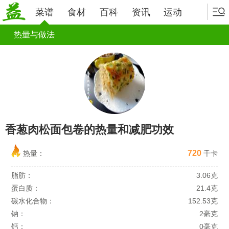
菜谱
食材
百科
资讯
运动
热量与做法
香葱肉松面包卷的热量和减肥功效
720
热量：
千卡
脂肪：
3.06克
蛋白质：
21.4克
碳水化合物：
152.53克
钠：
2毫克
钙：
0毫克