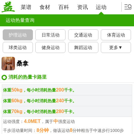
菜谱
食材
百科
资讯
运动
运动热量查询
护理运动
日常活动
交通运动
体育运动
球类运动
健身运动
舞蹈运动
更多▼
桑拿
消耗的热量卡路里
50kg
200
体重
，每小时消耗热量
千卡。
60kg
240
体重
，每小时消耗热量
千卡。
70kg
280
体重
，每小时消耗热量
千卡。
4.0MET
中
运动强度：
，属于
强度运动
8分钟
8
千步活动量时间：
，做该运动
分钟相当于中速步行1000步