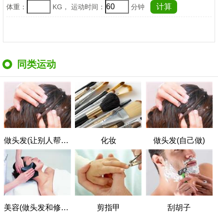
体重：
KG， 运动时间：
分钟
同类运动
做头发(让别人帮做)
化妆
做头发(自己做)
美容(做头发和修指甲)
剪指甲
刮胡子