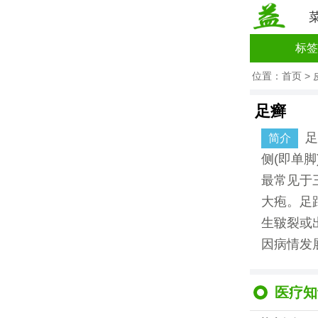
标签
位置：
首页
>
足癣
足
简介
侧(即单
最常见于
大疱。足
生皲裂或
因病情发
医疗知