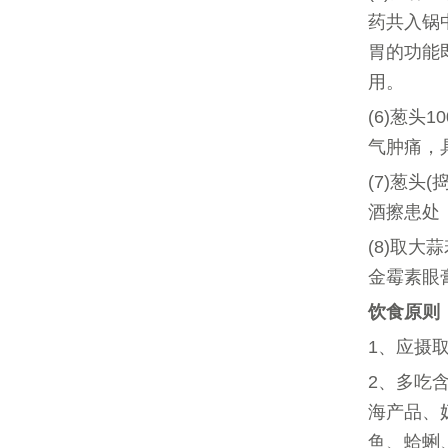
药共入锅
胃的功能
用。
(6)葱头
气肿痛
(7)葱头
酒擦患处
(8)取
金霉素眼
饮食原则
1、应摄
2、多吃
海产品、
鱼、蛤蜊、