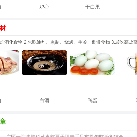
肉
鸡心
干白果
材
腻难消化食物 2.忌吃油炸、熏制、烧烤、生冷、刺激食物 3.忌吃高盐
肉
白酒
鸭蛋
章
广医一院皮肤科黄卓辉夏天阻击手足癣提倡防治相结合