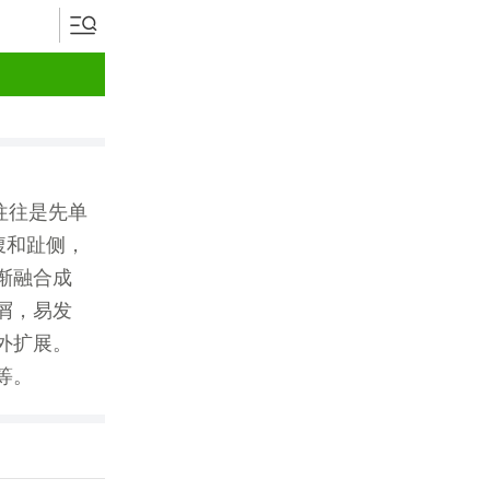
往往是先单
腹和趾侧，
渐融合成
屑，易发
外扩展。
等。