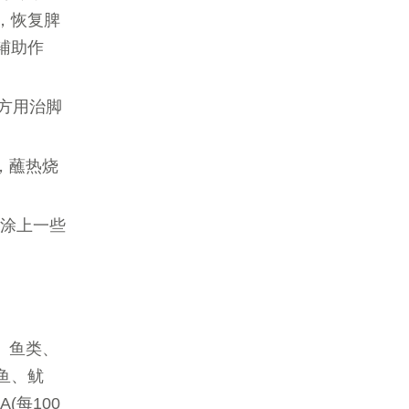
，恢复脾
辅助作
本方用治脚
包，蘸热烧
再涂上一些
、鱼类、
鱼、鱿
(每100