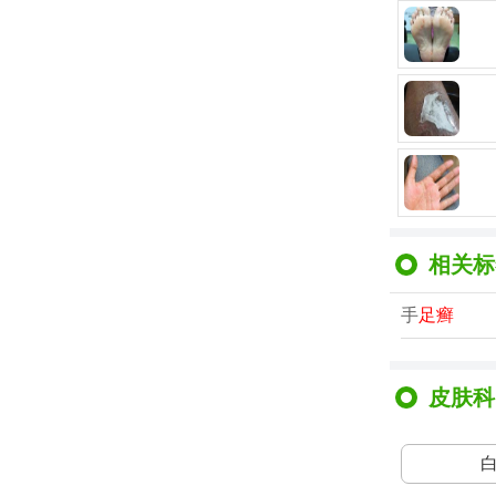
相关标
手
足癣
皮肤科