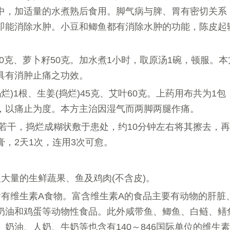
中，加适量的水煮熟后食用。脚气病与脾、胃有密切关系
即能消除水肿。小豆和鲫鱼都有消除水肿的功能，陈皮起
100克、萝卜籽50克。加水煮1小时，取原汤1碗，顿服。
，具有消肿止痛之功效。
(捣烂)1根、生姜(捣烂)45克、艾叶60克。上药用布共为1
，以痛止为度。本方主治因湿气而两脚两腿作痛。
大蒜若干，捣烂成糊状敷于患处，约10分钟左右将其擦去，
膏，2天1次，连用3次可愈。
取大量的生鲜蔬果、鱼及鸡肉(不含皮)。
含有维生素A食物。富含维生素A的食品主要有动物的肝脏
奶油和鸡蛋等动物性食品。此外咸带鱼、鲫鱼、白鲢、鳝
奶油、人奶、牛奶等也含有140～846国际单位的维生素A