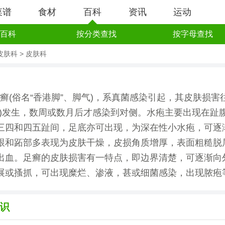
菜谱
食材
百科
资讯
运动
百科
按分类查找
按字母查找
皮肤科
>
皮肤科
癣(俗名“香港脚”、脚气)，系真菌感染引起，其皮肤损害
脚)发生，数周或数月后才感染到对侧。水疱主要出现在趾
三四和四五趾间，足底亦可出现，为深在性小水疱，可逐
跟和跖部多表现为皮肤干燥，皮损角质增厚，表面粗糙脱
出血。足癣的皮肤损害有一特点，即边界清楚，可逐渐向
展或搔抓，可出现糜烂、渗液，甚或细菌感染，出现脓疱
识