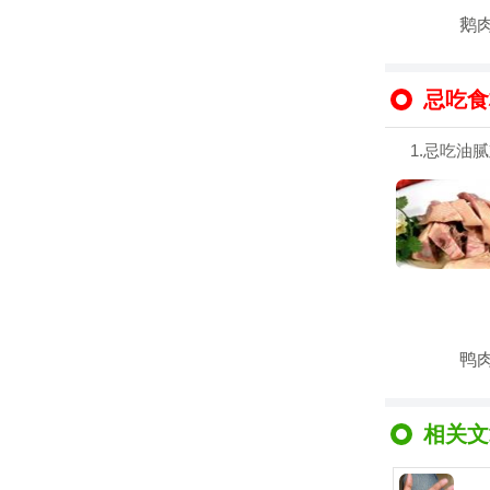
鹅
忌吃食
1.忌吃油
鸭
相关文