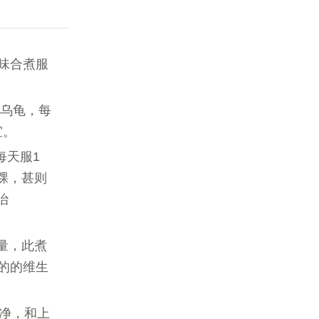
2味合煮服
脚气。
炖乌龟，每
为适宜。
每天服1
踝，甚则
治
半量，此煮
的的维生
洗净，和上