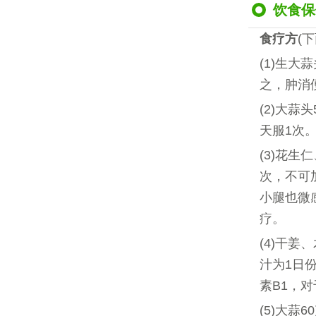
饮食保
食疗方
(
(1)生大
之，肿消
(2)大
天服1次
(3)花
次，不可
小腿也微
疗。
(4)干
汁为1日
素B1，
(5)大蒜