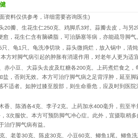
健
下面资料仅供参考，详细需要咨询医生)
蒜头20瓣、生花生仁250克、鸡脚爪3对。蒜瓣去皮，与另
便愈，花生仁含有脑磷脂，可治肠塞等病，亦能疏导
蒜头5只、龟1只。龟洗净切块，蒜头微捣烂，放入锅中，清
。本方对脚气病引起的肿胀有消退作用，对老年人更
生仁、赤小豆、大蒜头去皮及红糖各200克。上药煮烂食之，
加盐，否则无效。本方可治疗脚气病之足背浮肿，延至脚
感不适者。如肿过膝至股部，则生命垂危，应及时到医院
姜、木香、陈酒各4克、李子2克。上药加水400毫升，煎至
份，3次服饮。本方可预防脚气冲心症。此外，宜摄取稍多
对于治疗脚气病有益。
60克、老姜30克、陈皮30克、小豆60克、鲫鱼1尾。鲫鱼