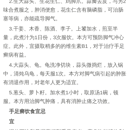
2.生大蒜头、生花生仁、鸡脚爪。蒜瓣去皮，与另2
味合煮服之，肿消便愈，花生仁含有脑磷脂，可治肠
塞等病，亦能疏导脚气。
3.干姜、木香、陈酒、李子。上饕加水，煎至半
量，此煮汁为1日份，3次服饮。本方可预防脚气冲心
症。此外，宜摄取稍多的的维生素B1，对于治疗手足
癣病有益。
4.大蒜头、龟。龟洗净切块，蒜头微捣烂，放入锅
中，清炖乌龟，每天服1次。本方对脚气病引起的肿胀
有消退作用，对老年人更为适宜。
5.葱头、萝卜籽。加水煮1小时，取原汤1碗，顿
服。本方用治脚气肿痛，具有消肿止痛之功效。
手足癣饮食宜忌
宜