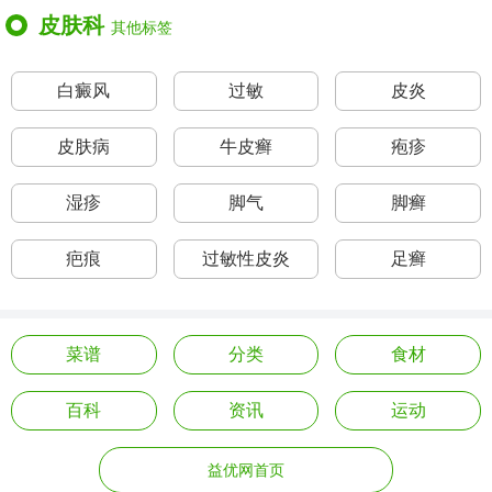
皮肤科
其他标签
白癜风
过敏
皮炎
皮肤病
牛皮癣
疱疹
湿疹
脚气
脚癣
疤痕
过敏性皮炎
足癣
菜谱
分类
食材
百科
资讯
运动
益优网首页