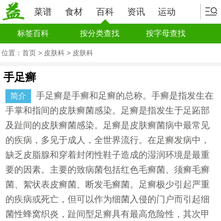
菜谱
食材
百科
资讯
运动
标签百科
按分类查找
按字母查找
位置：
首页
>
皮肤科
>
皮肤科
手足癣
手足癣是手癣和足癣的总称。手癣是指发生在
简介
手掌和指间的皮肤癣菌感染。足癣是指发生于足跖部
及趾间的皮肤癣菌感染。足癣是皮肤癣菌病中最常见
的疾病，多见于成人，全世界流行。在足癣发病中，
缺乏皮脂腺和穿着封闭性鞋子造成的湿润环境是最重
要的因素。主要的致病菌包括红色毛癣菌、须癣毛癣
菌、絮状表皮癣菌、断发毛癣菌。足癣极少引起严重
的疾病或死亡，但可以作为细菌入侵的门户而引起细
菌性蜂窝织炎，趾间型足癣具有最高危险性，其次甲