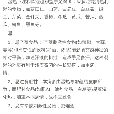
湿热下注和风湿蕴积型手足癣者，应多吃能清热利
湿的食物，如薏苡仁、山药、白扁豆、白豆蔻、绿
豆、芹菜、金针莱、香椿、冬瓜、黄瓜、苦瓜、西
瓜、鲫鱼、黑鱼等。
忌
1、忌辛辣食品： 辛辣刺激性食物(如辣椒、大蒜、
姜等)和兴奋性的饮料(如酒、浓茶)能影响交感神经的
相对平衡，加速汗液的排泄，造成手足多汗。这种潮
湿的环境有利于浅表霉菌的生长繁殖，加重病
情。
2、忌过食肥甘：本病多由湿热毒邪蕴结皮肤所
致，而肥甘食品(如肥肉、油炸食品、白糖等)易蕴湿
化热，加重本病病情，故不宜过食。
3、忌有辛辣刺激性发物，戒烟酒。