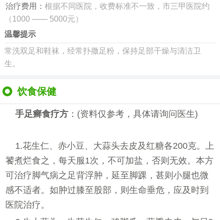
治疗费用：
根据不同医院，收费标准不一致，市三甲医院约
（1000 —— 5000元）
温馨提示
常洗双足和鞋袜，经常扑撒足粉，保持足部干燥与清洁卫
生。
饮食保健
手足癣
食疗方
：(资料仅参考，具体请询问医生)
1.花生仁、赤小豆、大蒜头去皮及红糖各200克。上
饕煮烂食之，每天服1次，不可加盐，否则无效。本方
可治疗脚气病之足背浮肿，延至脚踝，甚则小腿也微
感不适者。如肿过膝至股部，则生命垂危，应及时到
医院治疗。