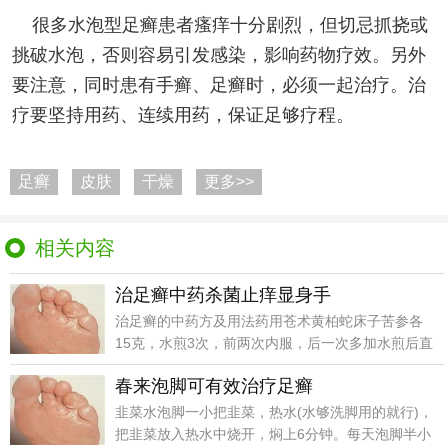
很多水泡型足癣患者瘙痒十分剧烈，但切忌抓挠或
挑破水泡，否则容易引发感染，影响药物疗效。另外
要注意，同时患有手癣、足癣时，必须一起治疗。治
疗要坚持用药、连续用药，保证足够疗程。
足癣
皮肤
干燥
更多>>
相关内容
治足癣中药杀菌止痒显身手
治足癣的中药方及用法药用苍术黄柏蛇床子苦参各
15克，水煎3次，前两次内服，后一次多加水煎后直
接浸泡双
春来泡脚可有效治疗足癣
韭菜水泡脚一小把韭菜，热水(水够洗脚用的就行)，
把韭菜放入热水中烧开，焖上6分钟。每天泡脚半小