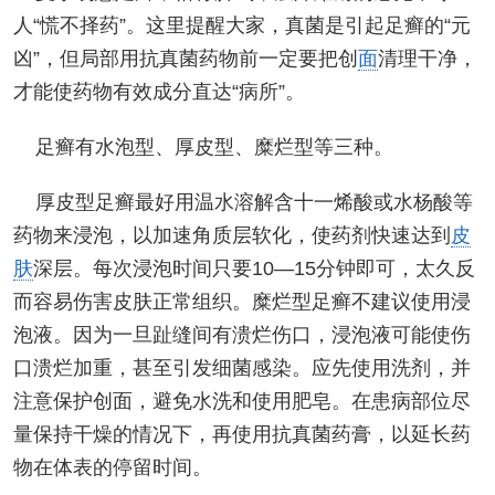
人“慌不择药”。这里提醒大家，真菌是引起足癣的“元
凶”，但局部用抗真菌药物前一定要把创
面
清理干净，
才能使药物有效成分直达“病所”。
足癣有水泡型、厚皮型、糜烂型等三种。
厚皮型足癣最好用温水溶解含十一烯酸或水杨酸等
药物来浸泡，以加速角质层软化，使药剂快速达到
皮
肤
深层。每次浸泡时间只要10—15分钟即可，太久反
而容易伤害皮肤正常组织。糜烂型足癣不建议使用浸
泡液。因为一旦趾缝间有溃烂伤口，浸泡液可能使伤
口溃烂加重，甚至引发细菌感染。应先使用洗剂，并
注意保护创面，避免水洗和使用肥皂。在患病部位尽
量保持干燥的情况下，再使用抗真菌药膏，以延长药
物在体表的停留时间。