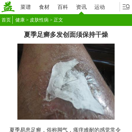
菜谱
食材
百科
资讯
运动
首页
健康
>
皮肤性病
> 正文
夏季足癣多发创面须保持干燥
夏季易患足癣，俗称脚气，瘙痒难耐的感觉常令