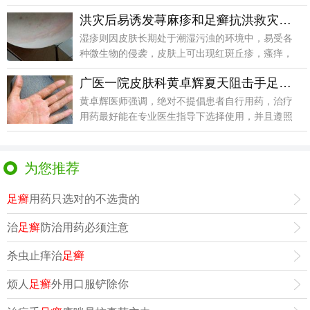
时以上
洪灾后易诱发荨麻疹和足癣抗洪救灾人员需谨防皮肤病
湿疹则因皮肤长期处于潮湿污浊的环境中，易受各
种微生物的侵袭，皮肤上可出现红斑丘疹，瘙痒，
严重的可在皮
广医一院皮肤科黄卓辉夏天阻击手足癣提倡防治相结合
黄卓辉医师强调，绝对不提倡患者自行用药，治疗
用药最好能在专业医生指导下选择使用，并且遵照
医嘱按时用药
为您推荐
足癣
用药只选对的不选贵的
治
足癣
防治用药必须注意
杀虫止痒治
足癣
烦人
足癣
外用口服铲除你