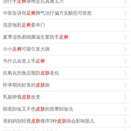
治疗手
足癣
康唑是抗真菌主力
中医告诉你
足癣
脚气治疗偏方实醋煎可痊愈
混穿拖鞋
足癣
爱串门
夏季湿热易细菌滋生要防手
足癣
小小
足癣
可能引发大病
为什么会患上手
足癣
抗氧化剂食品预防
皮肤
老化
怀孕期间好发的
皮肤
病
乳腺肿瘤
皮肤
改变
彻底卸妆又不伤
皮肤
的按摩卸妆法
准妈妈别轻视
皮肤
瘙痒3种
皮肤
病会影响胎儿