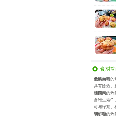
食材功
低筋面粉
的
具有除热、
桂圆肉
的热
含维生素C
可与绿茶、
细砂糖
的热