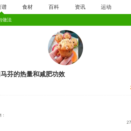
菜谱
食材
百科
资讯
运动
与做法
圆马芬的热量和减肥功效
：
物：
2