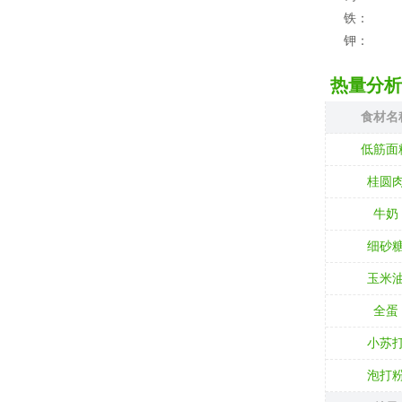
铁：
钾：
热量分析
食材名
低筋面
桂圆
牛奶
细砂
玉米
全蛋
小苏
泡打