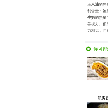
玉米油
的热
利含量：饱
牛奶
的热量
善视力、预
力相克，同
你可能
私房