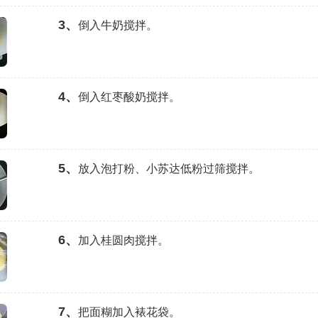
3、
倒入牛奶搅拌。
4、
倒入红枣酸奶搅拌。
5、
放入泡打粉、小苏达低粉过筛搅拌。
6、
加入桂圆肉搅拌。
7、
把面糊加入裱花袋。