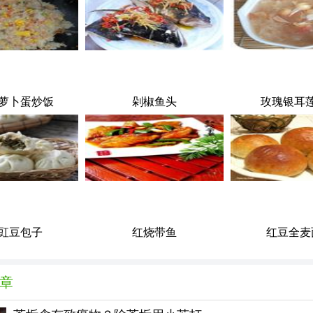
萝卜蛋炒饭
剁椒鱼头
玫瑰银耳
豇豆包子
红烧带鱼
红豆全麦
章