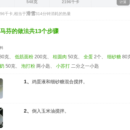
548
克
2196
千卡
滑雪
196千卡,相当于
314分钟消耗的热量
马芬的做法共13个步骤
辅料
80克、
低筋面粉
200克、
桂圆肉
50克、
全蛋
2个、
细砂糖
80
奶
50克、
泡打粉
两小匙、
小苏打
二分之一小匙
1、
鸡蛋液和细砂糖混合搅拌。
2、
倒入玉米油搅拌。