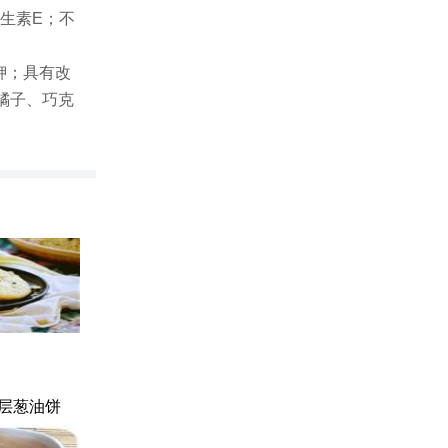
维生素E；不
钾；具有改
橘子、巧克
层葱油饼