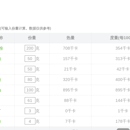
(可输入份量计算。数据仅供参考)
称
份量
热量
度量(每10
粉
克
708
千卡
354
千
肉
克
157
千卡
313
千
克
21
千卡
42
千卡
糖
克
320
千卡
400
千
油
克
895
千卡
895
千
克
88
千卡
144
千
打
克
0
千卡
1
千卡
粉
克
7
千卡
178
千