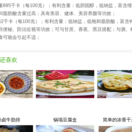
量895千卡（每100克）；有利含量：低胆固醇，低钠盐，富含
和脂肪酸含量过高；具有美容、健体、美容养颜等功效；
42千卡（每100克）；有利含量：低钠盐，低饱和脂肪酸，富含
防便秘、防治近视等功效；可与甘蔗、香蕉、黑豆搭配；与酒、
食可能会引起不适；
还喜欢
香卤牛肋排
锅塌豆腐盒
简单的浓香千