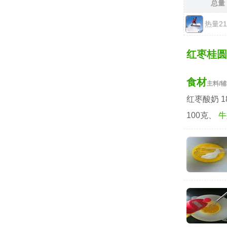
总量
热量2
红枣桂圆
食材
主料/
红枣酸奶 1
100克、
牛