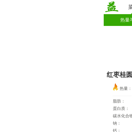
热量
红枣桂
热量
脂肪：
蛋白质：
碳水化合
钠：
钙：