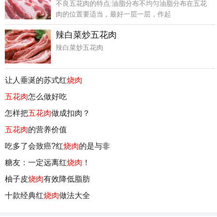
不良五花肉的特点:油脂分布不均匀油脂分布在五花
肉的位置要适当，最好一层一层，作起
辣白菜炒五花肉
辣白菜炒五花肉
让人垂涎的苏式红
烧肉
五花肉
怎么做好吃
怎样把
五花肉
做成扣肉？
五花肉
的营养价值
吃多了会致癌?红
烧肉
的是与非
糖友：一定远离红
烧肉
！
柚子皮
烧肉
有效降低脂肪
十款经典红
烧肉
做法大全