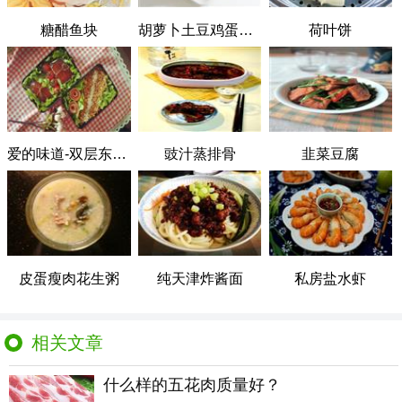
糖醋鱼块
胡萝卜土豆鸡蛋煎饼
荷叶饼
爱的味道-双层东坡肉便当
豉汁蒸排骨
韭菜豆腐
皮蛋瘦肉花生粥
纯天津炸酱面
私房盐水虾
相关文章
什么样的五花肉质量好？