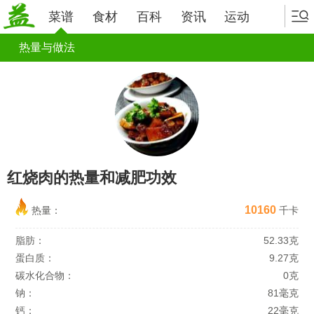
菜谱
食材
百科
资讯
运动
热量与做法
红烧肉的热量和减肥功效
10160
热量：
千卡
脂肪：
52.33克
蛋白质：
9.27克
碳水化合物：
0克
钠：
81毫克
钙：
22毫克