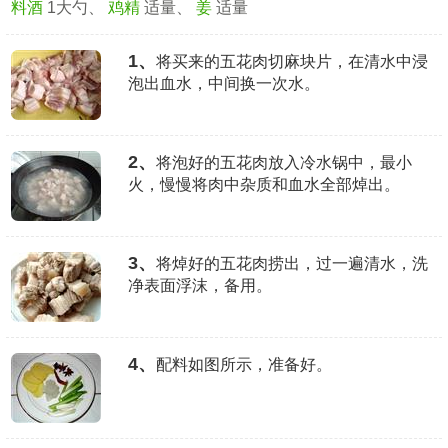
料酒
1大勺、
鸡精
适量、
姜
适量
1、
将买来的五花肉切麻块片，在清水中浸
泡出血水，中间换一次水。
2、
将泡好的五花肉放入冷水锅中，最小
火，慢慢将肉中杂质和血水全部焯出。
3、
将焯好的五花肉捞出，过一遍清水，洗
净表面浮沫，备用。
4、
配料如图所示，准备好。