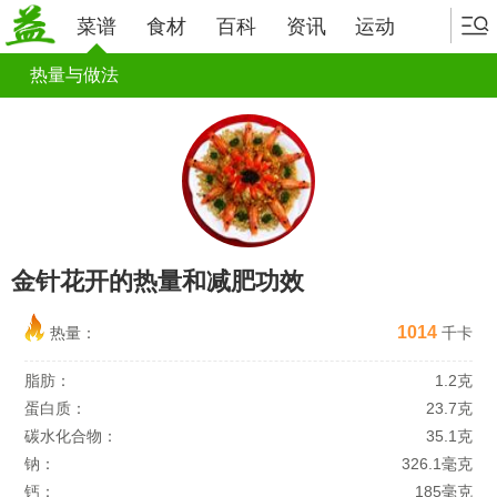
菜谱
食材
百科
资讯
运动
热量与做法
金针花开的热量和减肥功效
1014
热量：
千卡
脂肪：
1.2克
蛋白质：
23.7克
碳水化合物：
35.1克
钠：
326.1毫克
钙：
185毫克