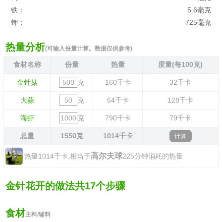
铁：
5.6毫克
钾：
725毫克
热量分析
(可输入份量计算。数据仅供参考)
食材名称
份量
热量
度量(每100克)
金针菇
克
160
千卡
32
千卡
大蒜
克
64
千卡
128
千卡
海虾
克
790
千卡
79
千卡
总量
1550
克
1014
千卡
高尔夫球
热量1014千卡,相当于
225分钟消耗的热量
金针花开的做法共17个步骤
食材
主料/辅料