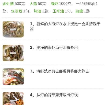
金针菇
500克、
大蒜
50克、
海虾
1000克、 一品鲜酱油 1
匙、
水淀粉
1勺、
蚝油
2匙、
玉米油
1勺、
白糖
1匙
1、
新鲜的大海虾在水中浸泡一会儿清洗干
净
2、
洗净的海虾沥干水份备用
3、
海虾洗净剪去虾腿再将虾壳剥去
4、
从虾的背部剪开取出虾线