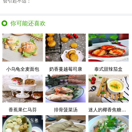
会引起不适；
你可能还喜欢
小乌龟全麦面包
奶香蔓越莓司康
泰式甜辣茄盒
香蕉果仁马芬
排骨菠菜汤
迷人的椰香焦糖布丁