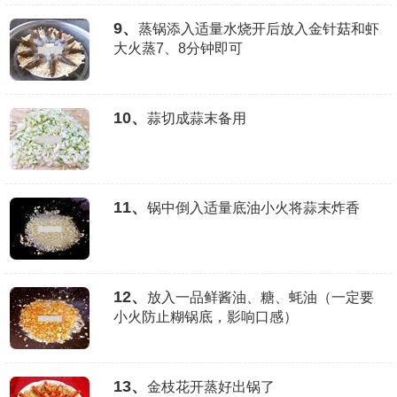
9、
蒸锅添入适量水烧开后放入金针菇和虾
大火蒸7、8分钟即可
10、
蒜切成蒜末备用
11、
锅中倒入适量底油小火将蒜末炸香
12、
放入一品鲜酱油、糖、蚝油（一定要
小火防止糊锅底，影响口感）
13、
金枝花开蒸好出锅了