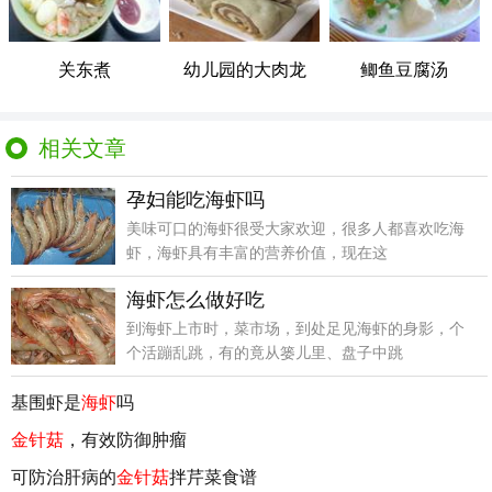
关东煮
幼儿园的大肉龙
鲫鱼豆腐汤
相关文章
孕妇能吃海虾吗
美味可口的海虾很受大家欢迎，很多人都喜欢吃海
虾，海虾具有丰富的营养价值，现在这
海虾怎么做好吃
到海虾上市时，菜市场，到处足见海虾的身影，个
个活蹦乱跳，有的竟从篓儿里、盘子中跳
基围虾是
海虾
吗
金针菇
，有效防御肿瘤
可防治肝病的
金针菇
拌芹菜食谱