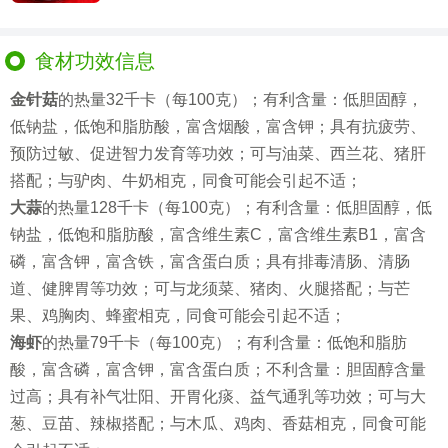
食材功效信息
金针菇
的热量32千卡（每100克）；有利含量：低胆固醇，
低钠盐，低饱和脂肪酸，富含烟酸，富含钾；具有抗疲劳、
预防过敏、促进智力发育等功效；可与油菜、西兰花、猪肝
搭配；与驴肉、牛奶相克，同食可能会引起不适；
大蒜
的热量128千卡（每100克）；有利含量：低胆固醇，低
钠盐，低饱和脂肪酸，富含维生素C，富含维生素B1，富含
磷，富含钾，富含铁，富含蛋白质；具有排毒清肠、清肠
道、健脾胃等功效；可与龙须菜、猪肉、火腿搭配；与芒
果、鸡胸肉、蜂蜜相克，同食可能会引起不适；
海虾
的热量79千卡（每100克）；有利含量：低饱和脂肪
酸，富含磷，富含钾，富含蛋白质；不利含量：胆固醇含量
过高；具有补气壮阳、开胃化痰、益气通乳等功效；可与大
葱、豆苗、辣椒搭配；与木瓜、鸡肉、香菇相克，同食可能