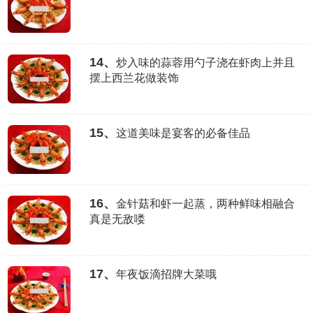
14、
炒入味的蒜蓉用勺子浇在虾肉上并且
摆上西兰花做装饰
15、
这道美味是宴客的必备佳品
16、
金针菇和虾一起蒸，两种鲜味相融合
真是无敌喽
17、
年夜饭滴招牌大菜哦