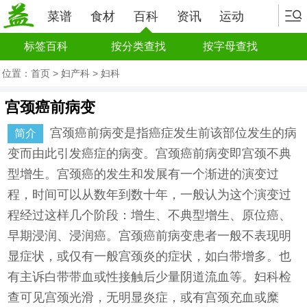
菜谱
食材
百科
资讯
运动
标签百科
按分类查找
按字母查找
位置：
首页
>
妇产科
>
妇科
宫颈癌前病变
宫颈癌前病变是指癌症发生前该部位发生的病
简介
变而由此引发癌症的病变。宫颈癌前病变即宫颈不典
型增生。宫颈癌的发生和发展有一个渐进的演变过
程，时间可以从数年到数十年，一般认为这个演变过
程经过这样几个阶段：增生、不典型增生、原位癌、
早期浸润、浸润癌。宫颈癌前病变患者一般不表现明
显症状，或仅有一般宫颈炎的症状，如白带增多。也
有主诉白带带血或性接触后少量阴道流血等。妇科检
查可见宫颈光滑，无明显炎症，或有宫颈充血或糜