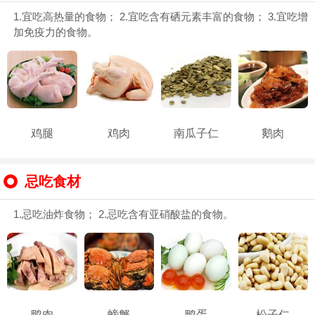
1.宜吃高热量的食物； 2.宜吃含有硒元素丰富的食物； 3.宜吃增
加免疫力的食物。
鸡腿
鸡肉
南瓜子仁
鹅肉
忌吃食材
1.忌吃油炸食物； 2.忌吃含有亚硝酸盐的食物。
鸭肉
螃蟹
鸭蛋
松子仁