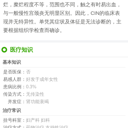
烂，糜烂程度不等，范围也不同，触之有时易出血，
与一般慢性宫颈炎无明显区别。因此，CIN的临床表
现并无特异性。单凭其症状及体征是无法诊断的，主
要根据组织学检查而确诊。
医疗知识
基本知识
是否医保：
否
易感人群：
好发于成年女性
患病比例：
0.3%
传染方式：
无传染性
并发症：
肾功能衰竭
治疗常识
挂号科室：
妇产科 妇科
治疗方式：
药物治疗 支持性治疗