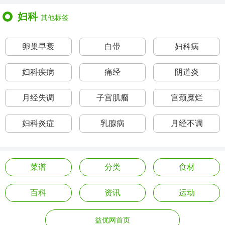
妇科
其他标签
卵巢早衰
白带
妇科病
妇科疾病
痛经
阴道炎
月经失调
子宫肌瘤
宫颈糜烂
妇科炎症
乳腺病
月经不调
菜谱
分类
食材
百科
资讯
运动
益优网首页