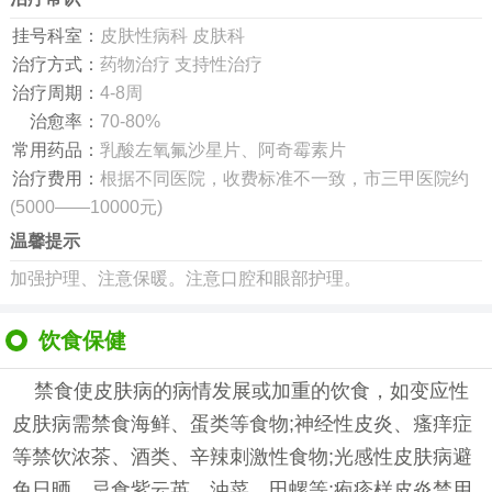
挂号科室：
皮肤性病科 皮肤科
治疗方式：
药物治疗 支持性治疗
治疗周期：
4-8周
治愈率：
70-80%
常用药品：
乳酸左氧氟沙星片、阿奇霉素片
治疗费用：
根据不同医院，收费标准不一致，市三甲医院约
(5000——10000元)
温馨提示
加强护理、注意保暖。注意口腔和眼部护理。
饮食保健
禁食使皮肤病的病情发展或加重的饮食，如变应性
皮肤病需禁食海鲜、蛋类等食物;神经性皮炎、瘙痒症
等禁饮浓茶、酒类、辛辣刺激性食物;光感性皮肤病避
免日晒，忌食紫云英、油菜、田螺等;疱疹样皮炎禁用