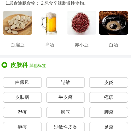
1.忌食油腻食物； 2.忌食辛辣刺激性食物。
白扁豆
啤酒
赤小豆
白酒
皮肤科
其他标签
白癜风
过敏
皮炎
皮肤病
牛皮癣
疱疹
湿疹
脚气
脚癣
疤痕
过敏性皮炎
足癣