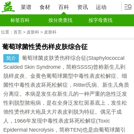
菜谱
食材
百科
资讯
运动
标签百科
按分类查找
按字母查找
位置：
首页
>
皮肤科
>
皮肤科
葡萄球菌性烫伤样皮肤综合征
葡萄球菌皮肤烫伤样综合征(Staphylococcal
简介
Scalded Skin Syndrome，简称SSSS)曾称新生儿剥
脱样皮炎、金黄色葡萄球菌型中毒性表皮松解症、细
菌性中毒性表皮坏死松解症，Ritter氏病、新生儿角质
分离症。本病是发生在新生儿的一种严重的急性泛发
性剥脱型脓疱病，是在全身泛发红斑基底上，发生松
弛性烫伤样大疱及大片表皮剥脱为特征。偶见于成
人，1966年发现中毒性表皮坏死松解症(Toxic
Epidermal Necrolysis，简称TEN)也是由葡萄球菌引