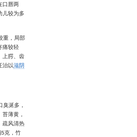
在口唇两
幼儿较为多
较重，局部
疼痛较轻
、上腭、齿
证治以
滋阴
口臭涎多，
、苔薄黄，
：疏风清热
硝5克，竹