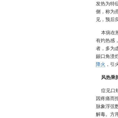
发热为特
侧，称为
见，预后
本病在
有灼热感
者，多为
龈口角溃
降火
，引
风热乘
症见口
因疼痛而
脉象浮弦
解毒。方用