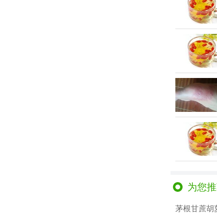
为您推
茅根甘蔗胡