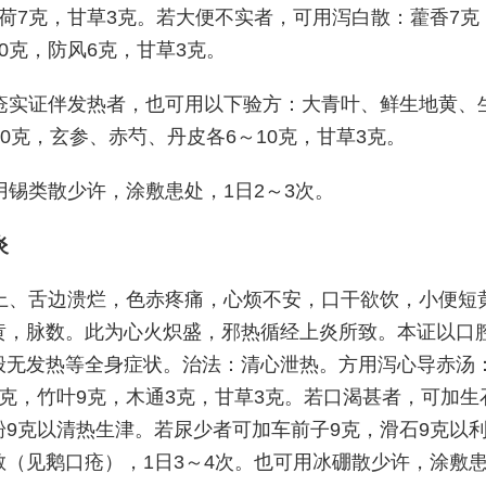
薄荷7克，甘草3克。若大便不实者，可用泻白散：藿香7克
0克，防风6克，甘草3克。
疮实证伴发热者，也可用以下验方：大青叶、鲜生地黄、
30克，玄参、赤芍、丹皮各6～10克，甘草3克。
用锡类散少许，涂敷患处，1日2～3次。
炎
上、舌边溃烂，色赤疼痛，心烦不安，口干欲饮，小便短
黄，脉数。此为心火炽盛，邪热循经上炎所致。本证以口
般无发热等全身症状。治法：清心泄热。方用泻心导赤汤
克，竹叶9克，木通3克，甘草3克。若口渴甚者，可加生
粉9克以清热生津。若尿少者可加车前子9克，滑石9克以
散（见鹅口疮），1日3～4次。也可用冰硼散少许，涂敷患