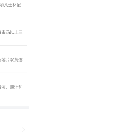
加凡士林配
解毒汤以上三
心莲片双黄连
胃液、胆汁和