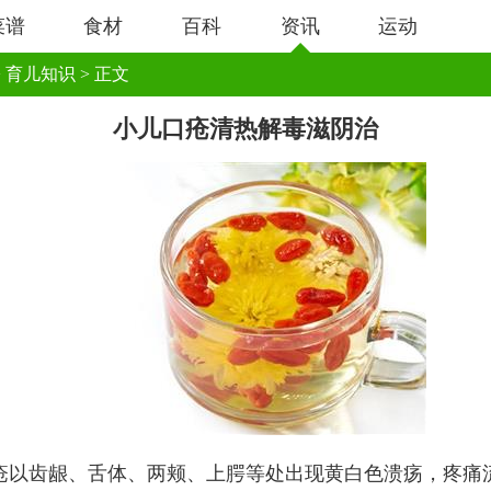
菜谱
食材
百科
资讯
运动
>
育儿知识
> 正文
小儿口疮清热解毒滋阴治
疮以齿龈、舌体、两颊、上腭等处出现黄白色溃疡，疼痛