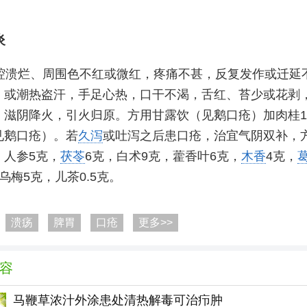
炎
腔溃烂、周围色不红或微红，疼痛不甚，反复发作或迁延
，或潮热盗汗，手足心热，口干不渴，舌红、苔少或花剥
：滋阴降火，引火归原。方用甘露饮（见鹅口疮）加肉桂
见鹅口疮）。若
久泻
或吐泻之后患口疮，治宜气阴双补，
：人参5克，
茯苓
6克，白术9克，藿香叶6克，
木香
4克，
乌梅5克，儿茶0.5克。
溃疡
脾胃
口疮
更多>>
容
马鞭草浓汁外涂患处清热解毒可治疖肿