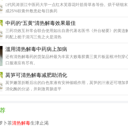
□代民涛浙江中医药大学一点红木芙蓉花叶筋骨草各等份。烘干研细末
成25%软膏外敷患处每日换药
中药的“五黄”清热解毒效果最佳
三药功效互补常会联合使用如出自唐代著名医书《外台秘要》的黄连
药配上栀子清泻三焦之火是清热
滥用清热解毒中药病上加病
还有清热解毒药的货架品种最为丰富大败毒胶囊三黄片板蓝根冲剂穿
口服液应有尽有。
莴笋可清热解毒减肥助消化
莴笋嫩茎折断后出的白色浆液有安神催眠作用，莴笋的汁液还可增加
消化酶的分泌，并刺激胃肠道平
荐
萝卜茶
清热解毒
生津止渴