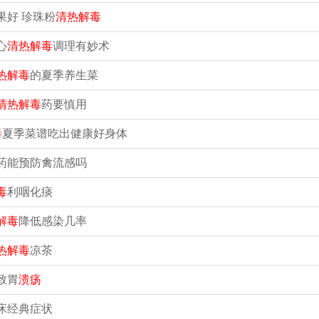
果好 珍珠粉
清热解毒
心
清热解毒
调理有妙术
热解毒
的夏季养生菜
清热解毒
药要慎用
毒
夏季菜谱吃出健康好身体
药能预防禽流感吗
毒
利咽化痰
解毒
降低感染几率
热解毒
凉茶
致胃
溃疡
床经典症状