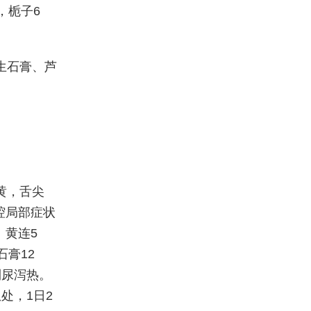
，栀子6
生石膏、芦
黄，舌尖
腔局部症状
：黄连5
石膏12
利尿泻热。
处，1日2