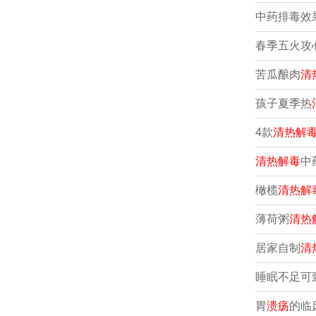
中药排毒效
春季五火攻
苦瓜酿肉
清
孩子夏季热
4款
清热解
清热解毒
中
橄榄
清热解
薄荷粥
清热
居家自制
清
睡眠不足可
胃
溃疡
的临