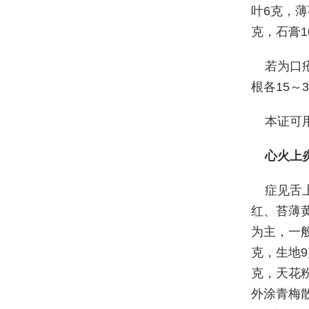
叶6克，
克，石膏1
若为口
根各15～
本证可
心火上
症见舌
红、苔薄
为主，一
克，生地9
克，天花
外涂青梅