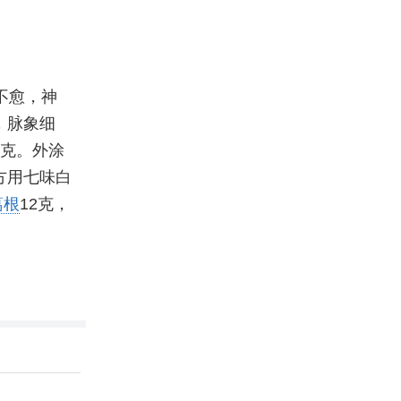
不愈，神
，脉象细
1克。外涂
方用七味白
葛根
12克，