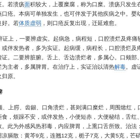
征。若溃疡
面
积较大，上覆糜腐，称为口糜。溃疡只发生
燕口疮。本病可单独发生，也可伴发于其他疾病之中。婴
良好。若
体质虚弱
，则口疮反复出现，迁延难愈。
辨证上，一要辨虚实。起病急，病程短，口腔溃烂及疼痛
，或伴发热者，多为实证。起病缓，病程长，口腔溃烂及
虚证。二要辨脏腑。舌上、舌边溃烂者，多属心。口颊部
烂为主者，多属脾胃。在治疗上，实证治以清热
解毒
。虚
火归原。
脾
颊、上腭、齿龈、口角溃烂，甚则满口糜烂，周围焮红，
拒食，烦躁不安，或伴发热，小便短赤，大便秘结，舌红
数。此为外感风热邪毒，内应脾胃，上熏口舌所致。治法
凉膈散：黄芩9克，连翘12克，栀子7克，大黄5克，芒