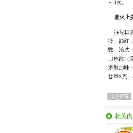
～3次。
虚火上
症见口
疲，颧红
数。治法
口疮散（
术散加味
甘草3克，
清热解毒
相关内