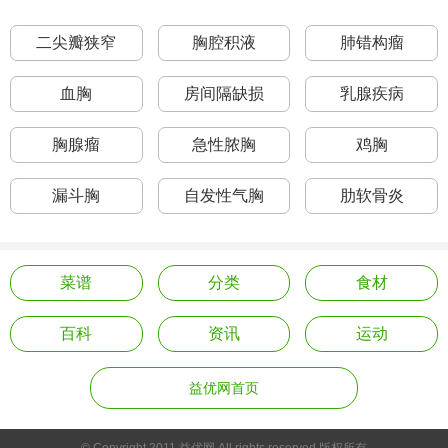
二尖瓣狭窄
胸腔积液
肺错构瘤
血胸
房间隔缺损
乳腺疾病
胸腺瘤
急性脓胸
鸡胸
漏斗胸
自发性气胸
肋软骨炎
菜谱
分类
食材
百科
资讯
运动
益优网首页