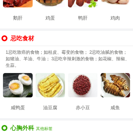
鹅肝
鸡蛋
鸭肝
鸡肉
忌吃食材
1忌吃致癌的食物；如桂皮、霉变的食物； 2忌吃油腻的食物；
如猪油、羊油、牛油； 3忌吃辛辣刺激的食物；如花椒、辣椒、
生蒜。
咸鸭蛋
油豆腐
赤小豆
咸鱼
心胸外科
其他标签