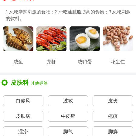
1.忌吃辛辣刺激的食物；2.忌吃油腻脂肪高的食物；3.忌吃刺激
的饮料。
咸鱼
龙虾
咸鸭蛋
花生仁
皮肤科
其他标签
白癜风
过敏
皮炎
皮肤病
牛皮癣
疱疹
湿疹
脚气
脚癣