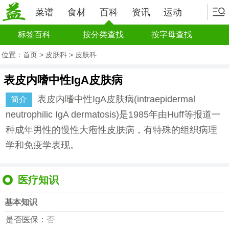
菜谱
食材
百科
资讯
运动
标签百科
按分类查找
按字母查找
位置：
首页
>
皮肤科
>
皮肤科
表皮内嗜中性IgA皮肤病
表皮内嗜中性IgA皮肤病(intraepidermal
简介
neutrophilic IgA dermatosis)是1985年由Huff等报道一
种成年男性的慢性大疱性皮肤病，有特殊的组织病理
学和免疫学表现。
医疗知识
基本知识
是否医保：
否