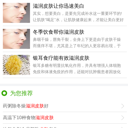
雾。
滋润皮肤让你迅速美白
其实，想要美白，是要先完成补水这一重要环节的!
让肌肤“喝足”水，让肌肤健康起来，才能让美白更好
实现的
冬季饮食帮你滋润皮肤
鼻咽干燥，唇角干裂，全身上下更是由于皮肤干燥
而瘙痒不堪，尤其是上了年纪的人更容易出现，于
是忍不住去抓
银耳食疗能有效滋润皮肤
银耳多糖有明显抗氧化作用，并具有增强人体细胞
免疫和体液免疫的作用，还能对抗肿瘤患者因放化
疗而引起的免
为您推荐
药粥除冬燥
滋润皮肤
好
高温下10种食物
滋润皮肤