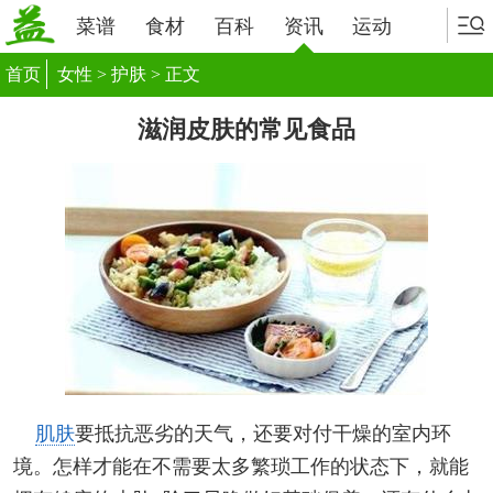
菜谱
食材
百科
资讯
运动
首页
女性
>
护肤
> 正文
滋润皮肤的常见食品
肌肤
要抵抗恶劣的天气，还要对付干燥的室内环
境。怎样才能在不需要太多繁琐工作的状态下，就能