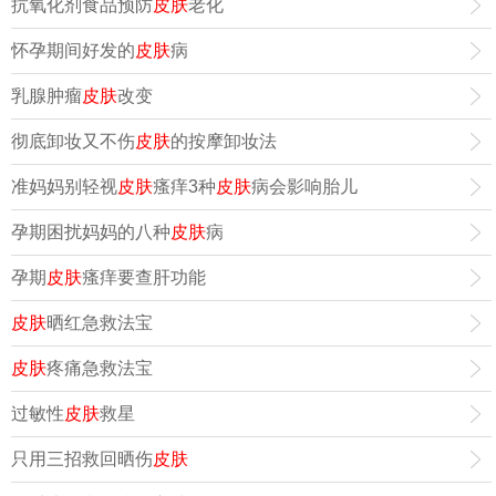
抗氧化剂食品预防
皮肤
老化
怀孕期间好发的
皮肤
病
乳腺肿瘤
皮肤
改变
彻底卸妆又不伤
皮肤
的按摩卸妆法
准妈妈别轻视
皮肤
瘙痒3种
皮肤
病会影响胎儿
孕期困扰妈妈的八种
皮肤
病
孕期
皮肤
瘙痒要查肝功能
皮肤
晒红急救法宝
皮肤
疼痛急救法宝
过敏性
皮肤
救星
只用三招救回晒伤
皮肤