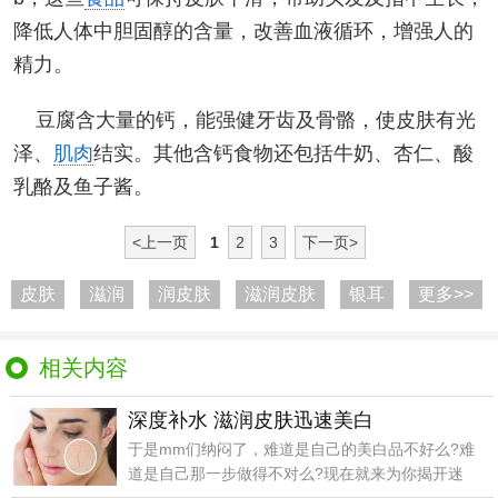
降低人体中胆固醇的含量，改善血液循环，增强人的
精力。
豆腐含大量的钙，能强健牙齿及骨骼，使皮肤有光
泽、
肌肉
结实。其他含钙食物还包括牛奶、杏仁、酸
乳酪及鱼子酱。
<上一页
1
2
3
下一页>
皮肤
滋润
润皮肤
滋润皮肤
银耳
更多>>
相关内容
深度补水 滋润皮肤迅速美白
于是mm们纳闷了，难道是自己的美白品不好么?难
道是自己那一步做得不对么?现在就来为你揭开迷