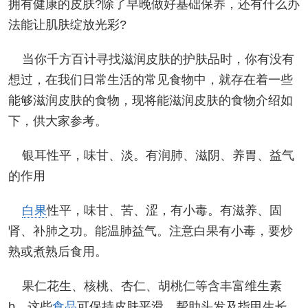
拥有健康的皮肤?除了早晚做好基础保养，还有什么办
法能让肌肤绽放光彩?
当你千方百计寻找滋润皮肤的护肤品时，你有没有
想过，在我们日常生活的常见食物中，就存在着一些
能够滋润皮肤的食物，现将能滋润皮肤的食物介绍如
下，供大家参考。
银耳性平，味甘、淡。有润肺、滋阴、养胃、益气
的作用
白果
性平，味甘、苦、涩，有小毒。有滋养、固
肾、补肺之功。能温肺益气。注意白果有小毒，要炒
熟或煮熟后食用。
果仁花生、核桃、杏仁、胡桃仁等含丰富维生素
b，这些
食品
可保持皮肤平滑，帮助头发及指甲生长，