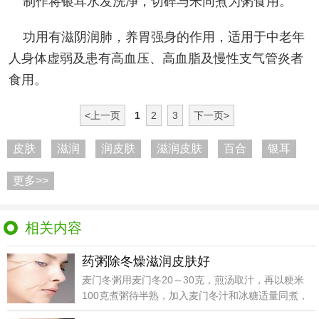
制作将银耳水发洗净，切碎与米同煮为粥食用。
功用有滋阴润肺，养胃强身的作用，适用于中老年
人身体虚弱及患有高血压、高血脂及慢性支气管炎者
食用。
<上一页
1
2
3
下一页>
皮肤
滋润
润皮肤
滋润皮肤
百合
银耳
更多>>
相关内容
药粥除冬燥滋润皮肤好
麦门冬粥用麦门冬20～30克，煎汤取汁，再以粳米
100克煮粥待半熟，加入麦门冬汁和冰糖适量同煮，
有养