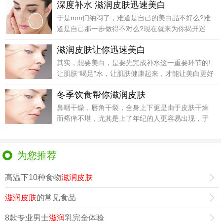
深度补水 滋润皮肤迅速美白
于是mm们纳闷了，难道是自己的美白品不好么?难
道是自己那一步做得不对么?现在就来为你揭开迷
雾。
滋润皮肤让你迅速美白
其实，想要美白，是要先完成补水这一重要环节的!
让肌肤“喝足”水，让肌肤健康起来，才能让美白更好
实现的
冬季饮食帮你滋润皮肤
鼻咽干燥，唇角干裂，全身上下更是由于皮肤干燥
而瘙痒不堪，尤其是上了年纪的人更容易出现，于
是忍不住去抓
为您推荐
高温下10种食物
滋润皮肤
滋润皮肤
的常见食品
8款专业男士
滋润
乳完全体验