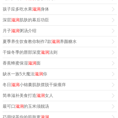
孩子应多吃水果
滋润
身体
深层
滋润
肌肤的幕后功臣
月子
滋润
粥汤介绍
夏季养生饮食教你制作7款
滋润
养颜糖水
干燥冬季的唇部深度
滋润
法则
香蕉蜂蜜保湿
滋润
面
缺水一族5大魔法
滋润
你
冬日
滋润
小锦囊肌肤摆脱干燥瘙痒
简单滋补美食打造
滋润
女人
最可口
滋润
的玉米须靓汤
巧用绿茶你的肌肤更
滋润