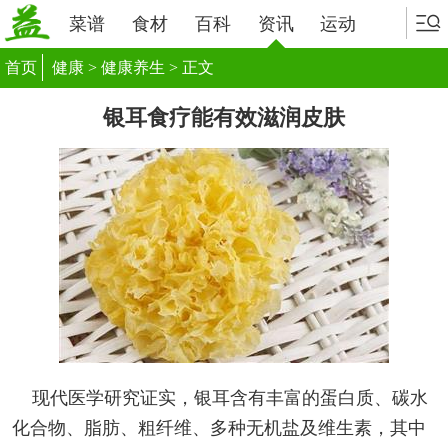
菜谱
食材
百科
资讯
运动
首页
健康
>
健康养生
> 正文
银耳食疗能有效滋润皮肤
现代医学研究证实，银耳含有丰富的蛋白质、碳水
化合物、脂肪、粗纤维、多种无机盐及维生素，其中