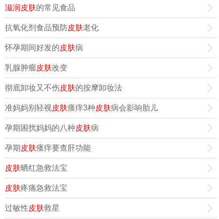
滋润皮肤
的常见食品
抗氧化剂食品预防
皮肤
老化
怀孕期间好发的
皮肤
病
乳腺肿瘤
皮肤
改变
彻底卸妆又不伤
皮肤
的按摩卸妆法
准妈妈别轻视
皮肤
瘙痒3种
皮肤
病会影响胎儿
孕期困扰妈妈的八种
皮肤
病
孕期
皮肤
瘙痒要查肝功能
皮肤
晒红急救法宝
皮肤
疼痛急救法宝
过敏性
皮肤
救星