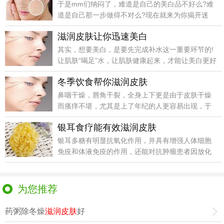
于是mm们纳闷了，难道是自己的美白品不好么?难
道是自己那一步做得不对么?现在就来为你揭开迷
雾。
滋润皮肤让你迅速美白
其实，想要美白，是要先完成补水这一重要环节的!
让肌肤“喝足”水，让肌肤健康起来，才能让美白更好
实现的
冬季饮食帮你滋润皮肤
鼻咽干燥，唇角干裂，全身上下更是由于皮肤干燥
而瘙痒不堪，尤其是上了年纪的人更容易出现，于
是忍不住去抓
银耳食疗能有效滋润皮肤
银耳多糖有明显抗氧化作用，并具有增强人体细胞
免疫和体液免疫的作用，还能对抗肿瘤患者因放化
疗而引起的免
为您推荐
药粥除冬燥
滋润皮肤
好