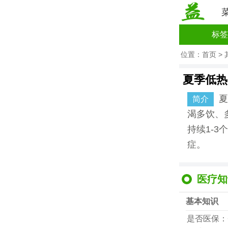
标签
位置：
首页
>
夏季低热
夏
简介
渴多饮、
持续1-
症。
医疗知
基本知识
是否医保：