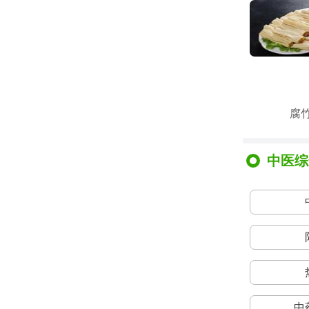
腐
中医综
中