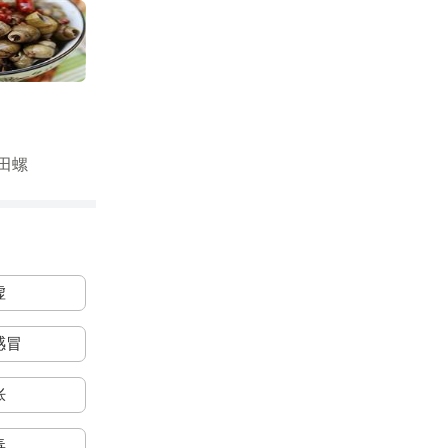
田螺
虚
感冒
胀
毒