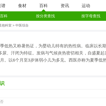
菜谱
食材
百科
资讯
运动
百科
按分类查找
按字母查找
其他科室
>
中医综合
季低热又称暑热证，为婴幼儿特有的热性病。临床以长
多尿、汗闭为特征。发病与气候炎热密切相关，自盛夏起
3个月。以6个月至3岁体弱小儿为多见。西医亦称为夏季低
识
否