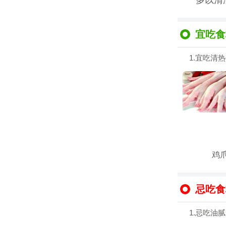
多以清
宜吃食
1.宜吃清
鸡
忌吃食
1.忌吃油