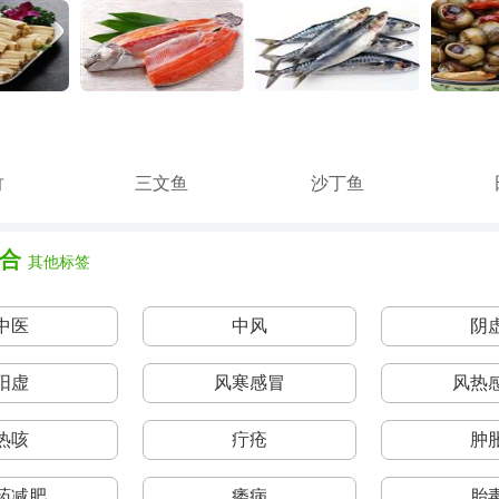
竹
三文鱼
沙丁鱼
合
其他标签
中医
中风
阴
阳虚
风寒感冒
风热
热咳
疔疮
肿
药减肥
痿病
胎