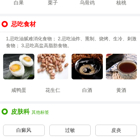
白果
栗子
乌骨鸡
核桃
忌吃食材
1.忌吃油腻难消化食物； 2.忌吃油炸、熏制、烧烤、生冷、刺激
食物； 3.忌吃高盐高脂肪食物。
咸鸭蛋
花生仁
白酒
黄酒
皮肤科
其他标签
白癜风
过敏
皮炎