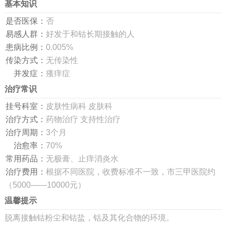
基本知识
是否医保：
否
易感人群：
好发于和钴长期接触的人
患病比例：
0.005%
传染方式：
无传染性
并发症：
瘙痒症
治疗常识
挂号科室：
皮肤性病科 皮肤科
治疗方式：
药物治疗 支持性治疗
治疗周期：
3个月
治愈率：
70%
常用药品：
无极膏、止痒消炎水
治疗费用：
根据不同医院，收费标准不一致，市三甲医院约
（5000——10000元）
温馨提示
脱离接触钴粉尘和钴盐，钴及其化合物的环境。