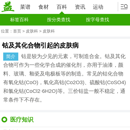
菜谱
食材
百科
资讯
运动
标签百科
按分类查找
按字母查找
位置：
首页
>
皮肤科
>
皮肤科
钴及其化合物引起的皮肤病
钴是较为少见的元素，可制造合金。钴及其化
简介
合物可作为一些化学合成的催化剂，亦用于油漆，颜
料、玻璃、釉瓷及电极板等的制造。常见的钴化合物
有氧化钴(CoO)，氧化高钴(Co2O3)、硫酸钴(CoSO4)
和氯化钴(CoCl2·6H2O)等。三价钴盐一般不稳定，通
常条件下不存在。
医疗知识