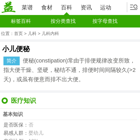
菜谱
食材
百科
资讯
运动
标签百科
按分类查找
按字母查找
位置：
首页
>
儿科
>
儿科内科
小儿便秘
便秘(constipation)常由于排便规律改变所致，
简介
指大便干燥、坚硬，秘结不通，排便时间间隔较久(>2
天)，或虽有便意而排不出大便。
医疗知识
基本知识
是否医保：
否
易感人群：
婴幼儿