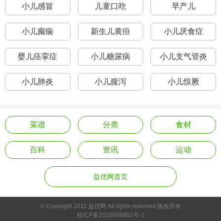
小儿感冒
儿童口吃
早产儿
小儿癫痫
新生儿黄疸
小儿厌食症
婴儿痉挛症
小儿糖尿病
小儿支气管炎
小儿肺炎
小儿腹泻
小儿惊厥
菜谱
分类
食材
百科
资讯
运动
益优网首页
© Copyright 2011 益优网 All rights reserved 版权所有
桂ICP备2020006802号-1