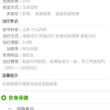
患病比例：
10%
传染方式：
无传染性
并发症：
肛裂、 直肠脱垂、 缺血性肠绞痛
治疗常识
挂号科室：
儿科 小儿内科
治疗方式：
灌肠治疗 药物治疗 饮食结构调整 康复治疗
治疗周期：
2-4周
治愈率：
90%治愈
常用药品：
臌症丸
治疗费用：
根据不同医院，收费标准不一致，市三甲医院约
（500——10000元）
温馨提示
长期便秘可继发痔疮或直肠脱垂。
饮食保健
一、润肠食品